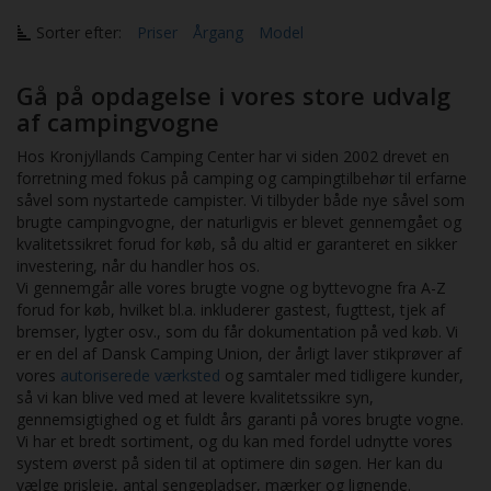
Sorter efter:
Priser
Årgang
Model
Gå på opdagelse i vores store udvalg
af campingvogne
Hos Kronjyllands Camping Center har vi siden 2002 drevet en
forretning med fokus på camping og campingtilbehør til erfarne
såvel som nystartede campister. Vi tilbyder både nye såvel som
brugte campingvogne, der naturligvis er blevet gennemgået og
kvalitetssikret forud for køb, så du altid er garanteret en sikker
investering, når du handler hos os.
Vi gennemgår alle vores brugte vogne og byttevogne fra A-Z
forud for køb, hvilket bl.a. inkluderer gastest, fugttest, tjek af
bremser, lygter osv., som du får dokumentation på ved køb. Vi
er en del af Dansk Camping Union, der årligt laver stikprøver af
vores
autoriserede værksted
og samtaler med tidligere kunder,
så vi kan blive ved med at levere kvalitetssikre syn,
gennemsigtighed og et fuldt års garanti på vores brugte vogne.
Vi har et bredt sortiment, og du kan med fordel udnytte vores
system øverst på siden til at optimere din søgen. Her kan du
vælge prisleje, antal sengepladser, mærker og lignende.