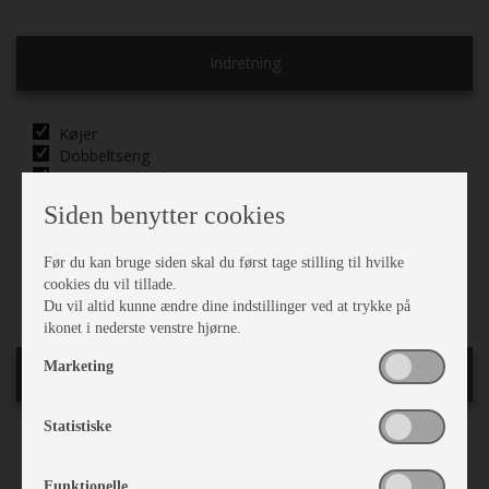
Indretning
Køjer
Dobbeltseng
Køjer & dobbeltseng
Sengetæppe
Siden benytter cookies
Hæve/sænkebord
Sidesiddegruppe
Før du kan bruge siden skal du først tage stilling til hvilke
Kassettegardiner
cookies du vil tillade.
Rullegardiner
Du vil altid kunne ændre dine indstillinger ved at trykke på
ikonet i nederste venstre hjørne.
Marketing
Karrosseri, Chassis & Magasiner
Statistiske
Alufælge
Støddæmpere
Funktionelle
Stabilisator