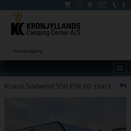
Toggl
navig
Knaus Südwind 550 FSK 60 Years