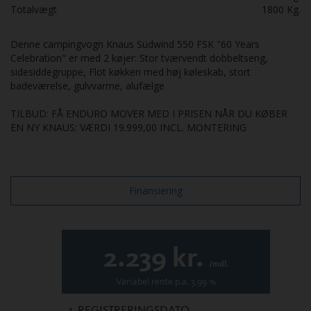
Totalvægt
1800
Kg.
Denne campingvogn Knaus Südwind 550 FSK "60 Years
Celebration" er med 2 køjer: Stor tværvendt dobbeltseng,
sidesiddegruppe, Flot køkken med høj køleskab, stort
badeværelse, gulvvarme, alufælge
TILBUD: FÅ ENDURO MOVER MED I PRISEN NÅR DU KØBER
EN NY KNAUS: VÆRDI 19.999,00 INCL. MONTERING
Finansiering
2.239
kr.
/mdl.
Variabel
rente p.a.
3.99
%
1. REGISTRERINGSDATO