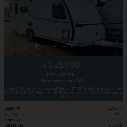
245.900
kr
,-
Før:
268.900
,-
Finansiering fra
2.266,-
*
Løbetid 120 mdr.
Samlet tilbagebetalt beløb kr. 271.938
Samlede Kreditomkostninger
kr. 75.218
ÅOP 7,0%
Udbetaling kr. 49.180,00
Kreditbeløb kr. 196.720,00
Debitorrente
4,58 %
Lager nr.
23037N
Årgang
2023
Egenvægt
1445
Kg.
Lasteevne
355
Kg.