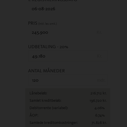
PRIS
(Inkl. lev. omk.)
Kr.
UDBETALING
- 20%
Kr.
ANTAL MÅNEDER
mdr.
Lånebeløb:
216.712
kr.
Samlet kreditbeløb:
196.720
kr.
Debitorrente
(variabel)
:
4.06
%
ÅOP:
6.74
%
Samlede kreditomkostninger:
71.828
kr.