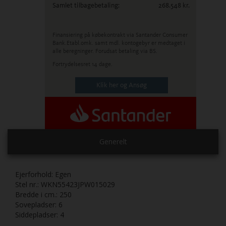
Samlet tilbagebetaling:
268.548
kr.
Finansiering på købekontrakt via Santander Consumer
Bank.
Etabl.omk. samt mdl. kontogebyr er medtaget i
alle beregninger. Forudsat betaling via BS.
Fortrydelsesret 14 dage.
Klik her og Ansøg
Generelt
Ejerforhold:
Egen
Stel nr.:
WKN55423JPW015029
Bredde i cm.:
250
Sovepladser:
6
Siddepladser:
4