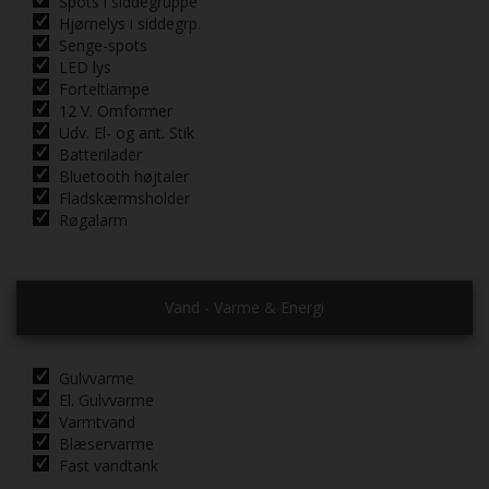
Spots i siddegruppe
Hjørnelys i siddegrp.
Senge-spots
LED lys
Forteltlampe
12 V. Omformer
Udv. El- og ant. Stik
Batterilader
Bluetooth højtaler
Fladskærmsholder
Røgalarm
Vand - Varme & Energi
Gulvvarme
El. Gulvvarme
Varmtvand
Blæservarme
Fast vandtank