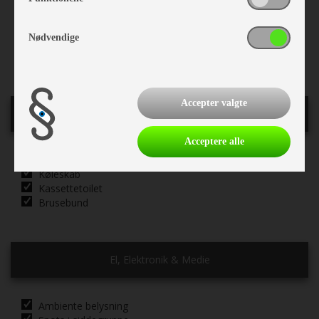
Stor tagluge
Myggenet
Nødvendige
Fluenetsdør
Serviceklap
Accepter valgte
Køkken - Bad & Toilet
Acceptere alle
3 gasblus
Køleskab
Kassettetoilet
Brusebund
El, Elektronik & Medie
Ambiente belysning