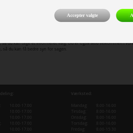
ælde være nemmere for dig og os som forhandlere og reparatører at f
 udstyr og en større luksus end ældre, brugte vogne.
Accepter valgte
A
bud på din nye campingvogn hos os
 besvare dine spørgsmål eller give dig inspiration til din næste camp
så du kan tage et informeret valg. Du er også altid velkommen i vore
så du kan få bedre syn for sagen.
deling:
Værksted:
:
10.00-17.00
Mandag:
8.00-16.00
10.00-17.00
Tirsdag:
8.00-16.00
10.00-17.00
Onsdag:
8.00-16.00
:
10.00-17.00
Torsdag:
8.00-16.00
10.00-17.00
Fredag:
8.00-15.30