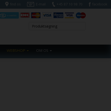
find os
E-mail
+45 87 10 98 70
facebook
WEBSHOP
OM OS