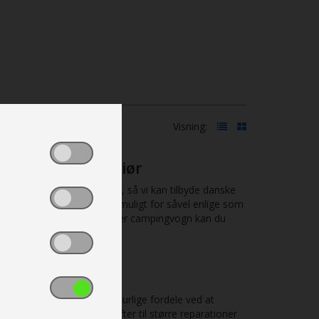
Visning:
og et flot interiør
nger, der følger med tiden, så vi kan tilbyde danske
er og størrelser, så det er muligt for såvel enlige som
 populære
Adria
. Under hver campingvogn kan du
gte vogne, er der flere naturlige fordele ved at
ko for, at du vil få udgifter til større reparationer