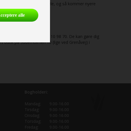
inde de nødvendige reservedele, og så kommer nyere
cceptere alle
ingvogn på telefonnummer 87 10 98 70. De kan gøre dig
s butik på Suderholmen 10 (lige ved Grenåvej) i
Bogholderi:
Mandag:
9.00-16.00
Tirsdag:
9.00-16.00
Onsdag:
9.00-16.00
Torsdag:
9.00-16.00
Fredag:
9.00-16.00