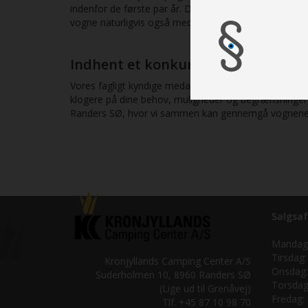
indenfor de første par år. Det kan også i flere tilf
vogne naturligvis også med nyere udstyr, mere ekstra
Indhent et konkurrencedygtigt til
Vores fagligt kyndige medarbejdere sidder klar til at
klogere på dine behov, muligheder og begrænsninger, 
Randers SØ, hvor vi sammen kan gennemgå vognene, 
Salgsaf
Mandag
Tirsdag:
Kronjyllands Camping Center A/S
Onsdag:
Suderholmen 10, 8960 Randers SØ
Torsdag
(Lige ud til Grenåvej)
Fredag:
Tlf. +45 87 10 98 70