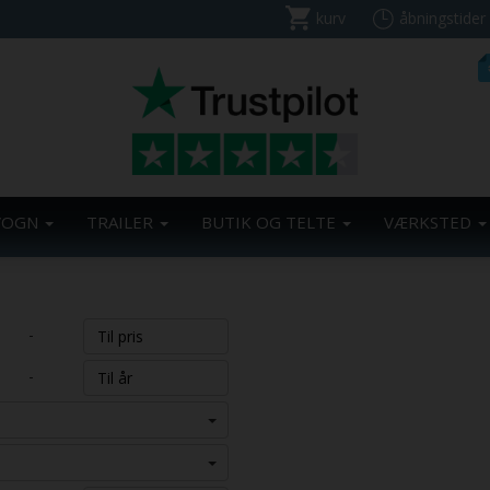
kurv
åbningstider
VOGN
TRAILER
BUTIK OG TELTE
VÆRKSTED
-
-