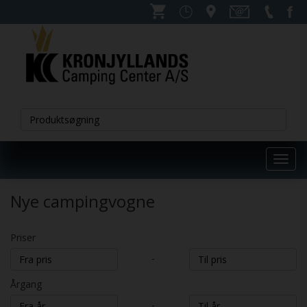
Toggl
navig
Nye campingvogne
Priser
-
Årgang
-