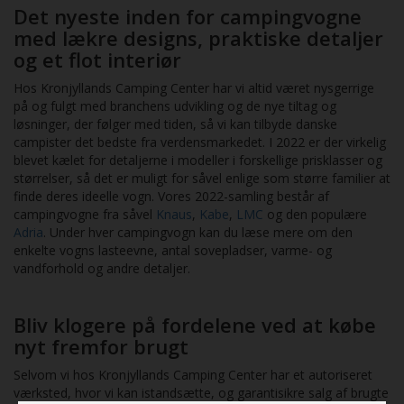
Det nyeste inden for campingvogne
med lækre designs, praktiske detaljer
og et flot interiør
Hos Kronjyllands Camping Center har vi altid været nysgerrige
på og fulgt med branchens udvikling og de nye tiltag og
løsninger, der følger med tiden, så vi kan tilbyde danske
campister det bedste fra verdensmarkedet. I 2022 er der virkelig
blevet kælet for detaljerne i modeller i forskellige prisklasser og
størrelser, så det er muligt for såvel enlige som større familier at
finde deres ideelle vogn. Vores 2022-samling består af
campingvogne fra såvel
Knaus
,
Kabe
,
LMC
og den populære
Adria
. Under hver campingvogn kan du læse mere om den
enkelte vogns lasteevne, antal sovepladser, varme- og
vandforhold og andre detaljer.
Bliv klogere på fordelene ved at købe
nyt fremfor brugt
Selvom vi hos Kronjyllands Camping Center har et autoriseret
værksted, hvor vi kan istandsætte, og garantisikre salg af brugte