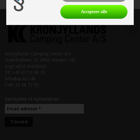
Acceptere alle
Kronjyllands Camping Center A/S
Suderholmen 10, 8960 Randers SØ
(Lige ud til Grenåvej)
Tlf. +45 87 10 98 70
Info@as-kcc.dk
CVR: 33 38 77 33
Samtykke til nyhedsbrev