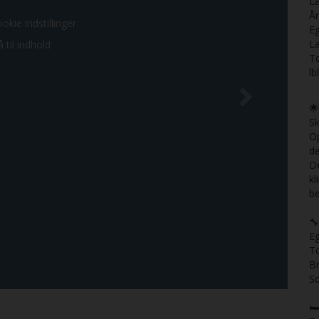
La
Å
ookie indstillinger
E
L
 til indhold
T
lb

Sk
Op
d
De
kl
be
🔧
Eg
To
B
So
🛏