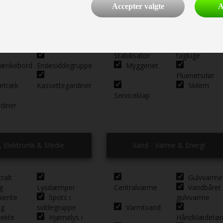
Accepter valgte
A
Hævebart
ATC (Aut.
Alufælge
tseng
hovedgærde
Trailer Ctrl.)
Støddæmpere
adrasser
Sengetæppe
Stor
Stabilisator
tagluge
ænkebord
Endesiddegruppe
Myggenet
Fluenetsdør
etræk
Kassettegardiner
Skilem
Serviceklap
rdiner
l, Elektronik & Medie
Vand - Varme & Energi
ralt
Gulvvarme
g
Lysdæmper
Centralvarme
Vandbåret
iente
Spots i
gulvvarme
ng
siddegruppe
Varmtvand
rekte
Hjørnelys i
Håndklædetør