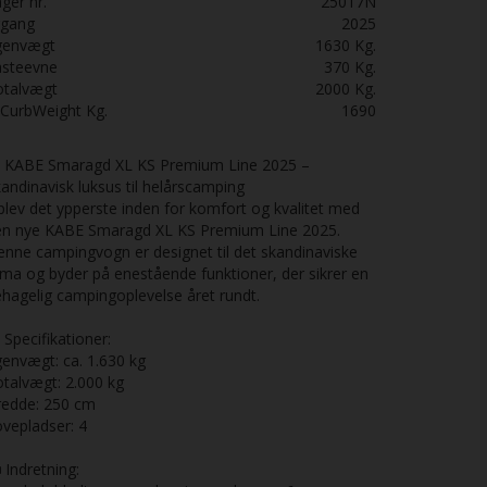
ger nr.
25017N
rgang
2025
genvægt
1630
Kg.
asteevne
370
Kg.
otalvægt
2000
Kg.
lCurbWeight
Kg.
1690
 KABE Smaragd XL KS Premium Line 2025 –
andinavisk luksus til helårscamping
lev det ypperste inden for komfort og kvalitet med
en nye KABE Smaragd XL KS Premium Line 2025.
nne campingvogn er designet til det skandinaviske
ima og byder på enestående funktioner, der sikrer en
hagelig campingoplevelse året rundt.
 Specifikationer:
envægt: ca. 1.630 kg
talvægt: 2.000 kg
redde: 250 cm
vepladser: 4
️ Indretning: