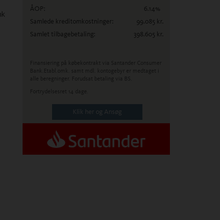
ÅOP:
6.14
%
nk
Samlede kreditomkostninger:
99.085
kr.
Samlet tilbagebetaling:
398.605
kr.
Finansiering på købekontrakt via Santander Consumer
Bank.
Etabl.omk. samt mdl. kontogebyr er medtaget i
alle beregninger. Forudsat betaling via BS.
Fortrydelsesret 14 dage.
Klik her og Ansøg