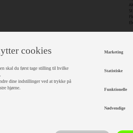
A
St
Fl
El
D
de
ca
ytter cookies
vi
Marketing
 skal du først tage stilling til hvilke
Statistiske
.
dre dine indstillinger ved at trykke på
stre hjørne.
Funktionelle
Nødvendige
Indretning
Karrosseri, Chassis & Magasiner