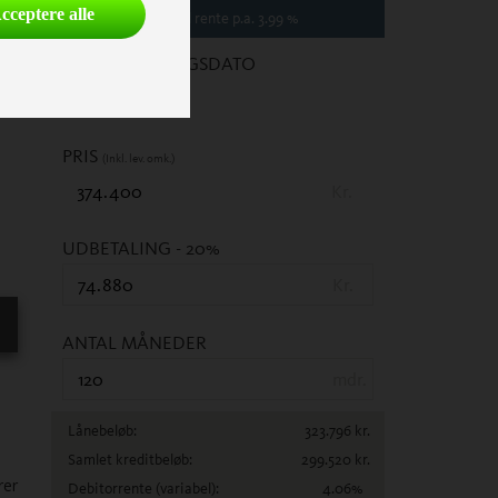
cceptere alle
Variabel
rente p.a.
3.99
%
1. REGISTRERINGSDATO
PRIS
(Inkl. lev. omk.)
Kr.
UDBETALING
- 20%
Kr.
ANTAL MÅNEDER
mdr.
Lånebeløb:
323.796
kr.
Samlet kreditbeløb:
299.520
kr.
rer
Debitorrente
(variabel)
:
4.06
%