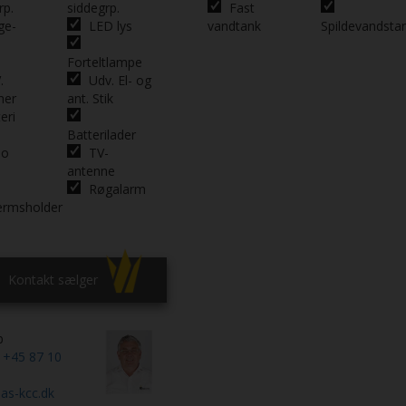
rp.
siddegrp.
Fast
ge-
LED lys
vandtank
Spildevandsta
Forteltlampe
.
Udv. El- og
mer
ant. Stik
eri
Batterilader
io
TV-
antenne
Røgalarm
ærmsholder
Kontakt sælger
b
n
+45 87 10
as-kcc.dk