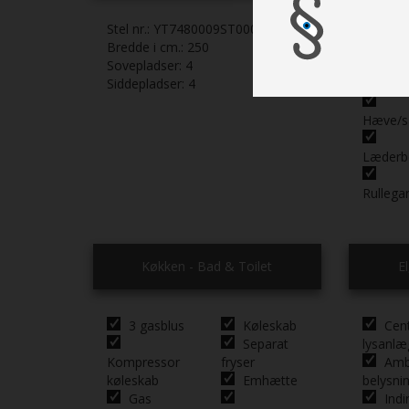
Stel nr.:
YT7480009ST000049
Bredde i cm.:
250
Dobbel
Sovepladser:
4
Siddepladser:
4
Springm
Hæve/s
Læderb
Rullega
Køkken - Bad & Toilet
E
3 gasblus
Køleskab
Cent
Separat
lysanlæ
Kompressor
fryser
Amb
køleskab
Emhætte
belysni
Gas
Indi