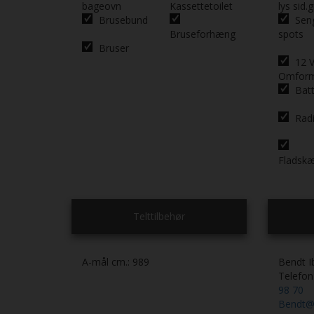
bageovn
Kassettetoilet
lys sid.g
Brusebund
Sen
Bruseforhæng
spots
Bruser
12 V
Omfor
Batt
Rad
Fladsk
Telttilbehør
A-mål cm.:
989
Bendt I
Telefo
98 70
Bendt@