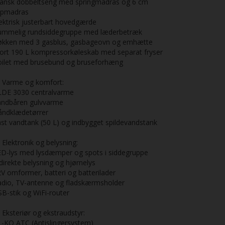
ransk dobbeltseng med springmadras og 6 cm
opmadras
ektrisk justerbart hovedgærde
ummelig rundsiddegruppe med læderbetræk
økken med 3 gasblus, gasbageovn og emhætte
ort 190 L kompressorkøleskab med separat fryser
oilet med brusebund og bruseforhæng
 Varme og komfort:
LDE 3030 centralvarme
andbåren gulvvarme
åndklædetørrer
st vandtank (50 L) og indbygget spildevandstank
 Elektronik og belysning:
ED-lys med lysdæmper og spots i siddegruppe
direkte belysning og hjørnelys
V omformer, batteri og batterilader
adio, TV-antenne og fladskærmsholder
B-stik og WiFi-router
 Eksteriør og ekstraudstyr:
-KO ATC (Antislingersystem)