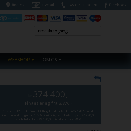
find os
E-mail
+45 87 10 98 70
facebook
WEBSHOP
OM OS
374.400
kr
,-
Finansiering fra
3.376,-
*
Løbetid 120 mdr.
Samlet tilbagebetalt beløb kr. 405.178
Samlede
Kreditomkostninger kr. 105.658
ÅOP 6,5%
Udbetaling kr. 74.880,00
Kreditbeløb kr. 299.520,00
Debitorrente 4,58 %