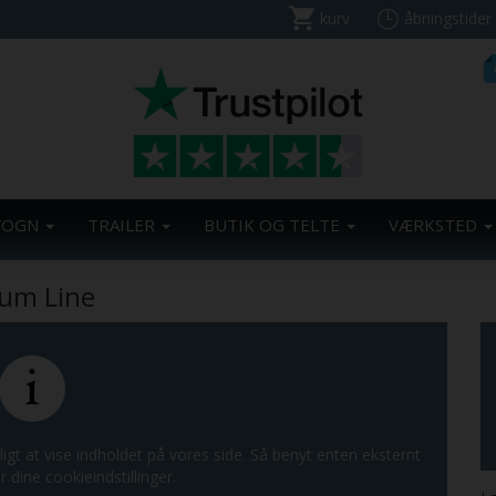
kurv
åbningstider
VOGN
TRAILER
BUTIK OG TELTE
VÆRKSTED
um Line
ligt at vise indholdet på vores side. Så benyt enten eksternt
r dine cookieindstillinger.