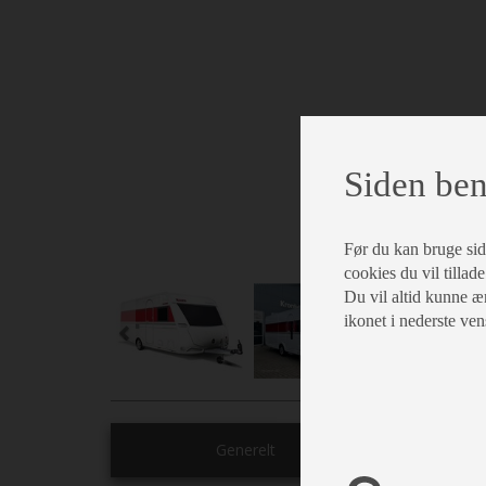
Siden ben
Før du kan bruge siden
cookies du vil tillade
Du vil altid kunne æn
ikonet i nederste ven
Generelt