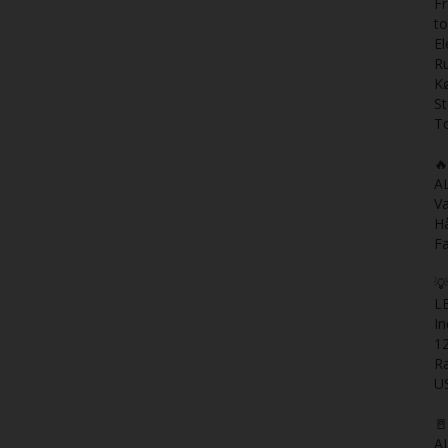
F
t
El
R
K
St
T

A
V
H
Fa
💡
L
In
12
R
US
🚪
AL