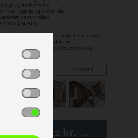
lufælge og støddæmpere
or Heki II tagluge og vindue i dør
uenetsdør og serviceklap
ektrisk indgangstrin
enne Premium Line-model er spækket med udstyr,
r sikrer en luksuriøs og komfortabel
mpingoplevelse – perfekt til både sommer- og
nterbrug.
Print
Finansiering
3.322
kr.
/mdl.