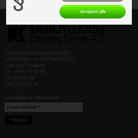
Acceptere alle
Kronjyllands Camping Center A/S
Suderholmen 10, 8960 Randers SØ
(Lige ud til Grenåvej)
Tlf. +45 87 10 98 70
Info@as-kcc.dk
CVR: 33 38 77 33
Samtykke til nyhedsbrev