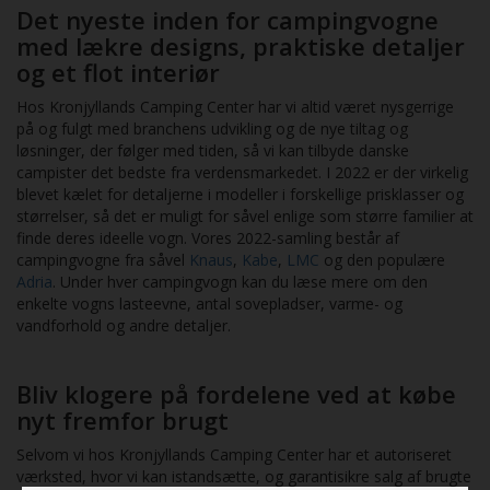
Det nyeste inden for campingvogne
med lækre designs, praktiske detaljer
og et flot interiør
Hos Kronjyllands Camping Center har vi altid været nysgerrige
på og fulgt med branchens udvikling og de nye tiltag og
løsninger, der følger med tiden, så vi kan tilbyde danske
campister det bedste fra verdensmarkedet. I 2022 er der virkelig
blevet kælet for detaljerne i modeller i forskellige prisklasser og
størrelser, så det er muligt for såvel enlige som større familier at
finde deres ideelle vogn. Vores 2022-samling består af
campingvogne fra såvel
Knaus
,
Kabe
,
LMC
og den populære
Adria
. Under hver campingvogn kan du læse mere om den
enkelte vogns lasteevne, antal sovepladser, varme- og
vandforhold og andre detaljer.
Bliv klogere på fordelene ved at købe
nyt fremfor brugt
Selvom vi hos Kronjyllands Camping Center har et autoriseret
værksted, hvor vi kan istandsætte, og garantisikre salg af brugte