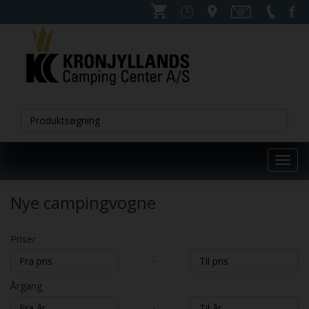
Toggl
navig
Nye campingvogne
Priser
-
Årgang
-