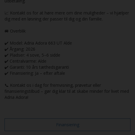
udbetaling.
📈 Kontakt os for at høre mere om dine muligheder – vi hjælper
dig med en løsning der passer til dig og din familie.
🚐 Overblik
✔️ Model: Adria Adora 663 UT Alde
✔️ Årgang: 2026
✔️ Pladser: 4 sove, 5–6 sidde
✔️ Centralvarme: Alde
✔️ Garanti: 10 års tæthedsgaranti
✔️ Finansiering: Ja – efter aftale
📞 Kontakt os i dag for fremvisning, prøvetur eller
finansieringstilbud – gør dig klar til at skabe minder for livet med
Adria Adora!
Finansiering