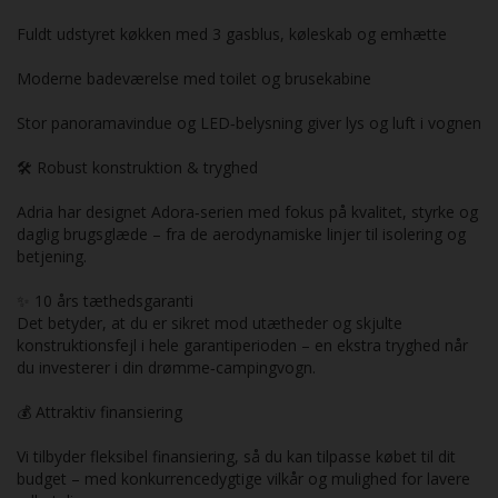
Fuldt udstyret køkken med 3 gasblus, køleskab og emhætte
Moderne badeværelse med toilet og brusekabine
Stor panoramavindue og LED‑belysning giver lys og luft i vognen
🛠️ Robust konstruktion & tryghed
Adria har designet Adora‑serien med fokus på kvalitet, styrke og
daglig brugsglæde – fra de aerodynamiske linjer til isolering og
betjening.
✨ 10 års tæthedsgaranti
Det betyder, at du er sikret mod utætheder og skjulte
konstruktionsfejl i hele garantiperioden – en ekstra tryghed når
du investerer i din drømme‑campingvogn.
💰 Attraktiv finansiering
Vi tilbyder fleksibel finansiering, så du kan tilpasse købet til dit
budget – med konkurrencedygtige vilkår og mulighed for lavere