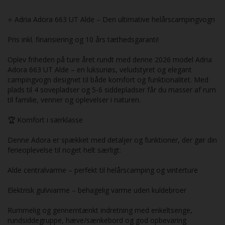
⭐ Adria Adora 663 UT Alde – Den ultimative helårscampingvogn
Pris inkl. finansiering og 10 års tæthedsgaranti!
Oplev friheden på ture året rundt med denne 2026 model Adria
Adora 663 UT Alde – en luksuriøs, veludstyret og elegant
campingvogn designet til både komfort og funktionalitet. Med
plads til 4 sovepladser og 5‑6 siddepladser får du masser af rum
til familie, venner og oplevelser i naturen.
🏆 Komfort i særklasse
Denne Adora er spækket med detaljer og funktioner, der gør din
ferieoplevelse til noget helt særligt:
Alde centralvarme – perfekt til helårscamping og vinterture
Elektrisk gulvvarme – behagelig varme uden kuldebroer
Rummelig og gennemtænkt indretning med enkeltsenge,
rundsiddegruppe, hæve/sænkebord og god opbevaring