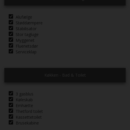
Alufælge
Støddæmpere
Stabilisator
Stor tagluge
Myggenet
Fluenetsdør
Serviceklap
Køkken - Bad & Toilet
3 gasblus
Køleskab
Emhætte
Thetford toilet
Kassettetoilet
Brusekabine