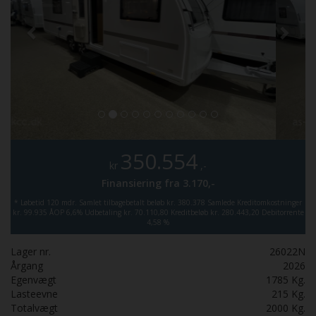
350.554
kr
,-
Finansiering fra
3.170,-
*
Løbetid 120 mdr.
Samlet tilbagebetalt beløb kr. 380.378
Samlede Kreditomkostninger
kr. 99.935
ÅOP 6,6%
Udbetaling kr. 70.110,80
Kreditbeløb kr. 280.443,20
Debitorrente
4,58 %
Lager nr.
26022N
Årgang
2026
Egenvægt
1785
Kg.
Lasteevne
215
Kg.
Totalvægt
2000
Kg.