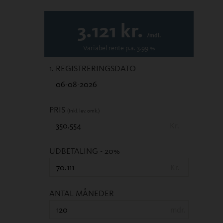
3.121
kr.
/mdl.
Variabel
rente p.a.
3.99
%
1. REGISTRERINGSDATO
PRIS
(Inkl. lev. omk.)
Kr.
UDBETALING
- 20%
Kr.
ANTAL MÅNEDER
mdr.