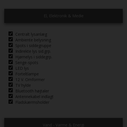
El, Elektronik & Medie
Centralt lysanlæg
Ambiente belysning
Spots i siddegruppe
Indirekte lys sid.grp.
Hjørnelys i siddegrp.
Senge-spots
LED lys
Forteltlampe
12 V. Omformer
TV hylde
Bluetooth højtaler
Antennekabel indlagt
Fladskærmsholder
Vand - Varme & Energi