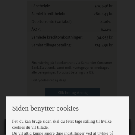
Lånebeløb:
303.946
kr.
Samlet kreditbeløb:
280.443
kr.
Debitorrente
(variabel)
:
4.06
%
ÅOP:
6.22
%
Samlede kreditomkostninger:
94.055
kr.
Samlet tilbagebetaling:
374.498
kr.
Finansiering på købekontrakt via Santander Consumer
Bank.
Etabl.omk. samt mdl. kontogebyr er medtaget i
alle beregninger. Forudsat betaling via BS.
Fortrydelsesret 14 dage.
Klik her og Ansøg
Siden benytter cookies
Før du kan bruge siden skal du først tage stilling til hvilke
Generelt
cookies du vil tillade.
Du vil altid kunne ændre dine indstillinger ved at trykke på