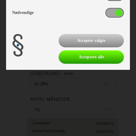
/mdl.
Variabel
rente p.a.
3.99
%
Nødvendige
1. REGISTRERINGSDATO
Accepter valgte
PRIS
(Inkl. lev. omk.)
Acceptere alle
Kr.
UDBETALING
- 20%
Kr.
ANTAL MÅNEDER
mdr.
Lånebeløb:
146.696
kr.
Samlet kreditbeløb:
129.520
kr.