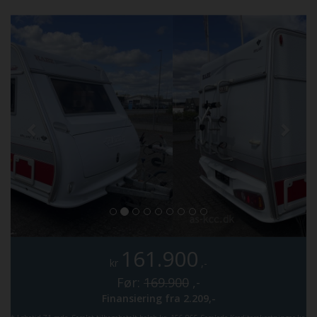
161.900
kr
,-
Før:
169.900
,-
Finansiering fra
2.209,-