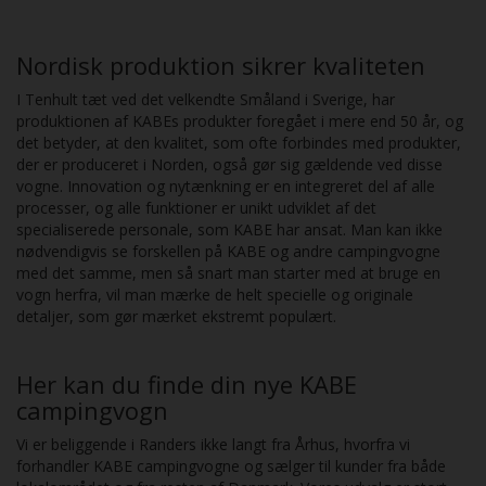
Nordisk produktion sikrer kvaliteten
I Tenhult tæt ved det velkendte Småland i Sverige, har
produktionen af KABEs produkter foregået i mere end 50 år, og
det betyder, at den kvalitet, som ofte forbindes med produkter,
der er produceret i Norden, også gør sig gældende ved disse
vogne. Innovation og nytænkning er en integreret del af alle
processer, og alle funktioner er unikt udviklet af det
specialiserede personale, som KABE har ansat. Man kan ikke
nødvendigvis se forskellen på KABE og andre campingvogne
med det samme, men så snart man starter med at bruge en
vogn herfra, vil man mærke de helt specielle og originale
detaljer, som gør mærket ekstremt populært.
Her kan du finde din nye KABE
campingvogn
Vi er beliggende i Randers ikke langt fra Århus, hvorfra vi
forhandler KABE campingvogne og sælger til kunder fra både