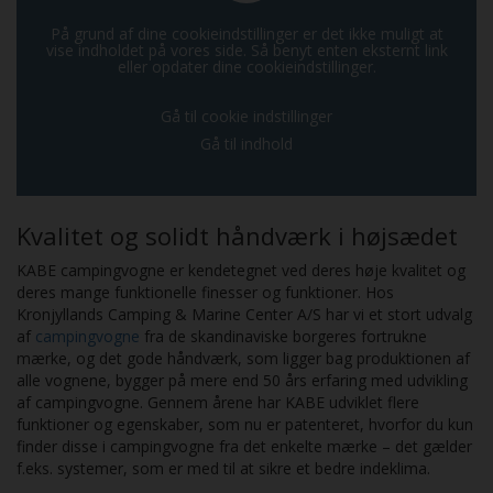
På grund af dine cookieindstillinger er det ikke muligt at
vise indholdet på vores side. Så benyt enten eksternt link
eller opdater dine cookieindstillinger.
Gå til cookie indstillinger
Gå til indhold
Kvalitet og solidt håndværk i højsædet
KABE campingvogne er kendetegnet ved deres høje kvalitet og
deres mange funktionelle finesser og funktioner. Hos
Kronjyllands Camping & Marine Center A/S har vi et stort udvalg
af
campingvogne
fra de skandinaviske borgeres fortrukne
mærke, og det gode håndværk, som ligger bag produktionen af
alle vognene, bygger på mere end 50 års erfaring med udvikling
af campingvogne. Gennem årene har KABE udviklet flere
funktioner og egenskaber, som nu er patenteret, hvorfor du kun
finder disse i campingvogne fra det enkelte mærke – det gælder
f.eks. systemer, som er med til at sikre et bedre indeklima.