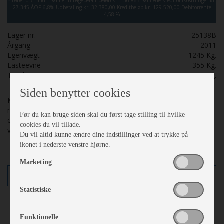
*
Løbetid 71 mdr.
Samlet tilbagebetalt beløb kr. 156.865
Samlede Kreditomkostninger kr.
27.345
ÅOP 6,8%
Udbetaling kr. 32.380,00
Kreditbeløb kr. 129.520,00
Debitorrente
4,58 %
Lager nr.
25138B
Årgang
2011
Egenvægt
1245
Kg.
Lasteevne
355
Kg.
Totalvægt
1600
Kg.
Siden benytter cookies
Kabe Briliant 470 XL KS 4 sovepladser, 4 siddepladser. Isabella 3
m commodore North, Isabella Sun Shine med front nyt, mover,
Før du kan bruge siden skal du først tage stilling til hvilke
cykelstativ. Kantsyet tæpper fra Fraster. Rigtig pæn lille
cookies du vil tillade.
vintervogn med en del udstyr.
Du vil altid kunne ændre dine indstillinger ved at trykke på
ikonet i nederste venstre hjørne.
Marketing
Finansiering
Statistiske
1.605
kr.
Funktionelle