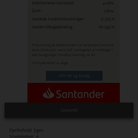
Debitorrente
(variabel)
:
4.06
%
ÅOP:
7.81
%
Samlede kreditomkostninger:
51.775
kr.
Samlet tilbagebetaling:
181.295
kr.
Finansiering på købekontrakt via Santander Consumer
Bank.
Etabl.omk. samt mdl. kontogebyr er medtaget i
alle beregninger. Forudsat betaling via BS.
Fortrydelsesret 14 dage.
Klik her og Ansøg
Generelt
Ejerforhold:
Egen
Sovepladser:
4