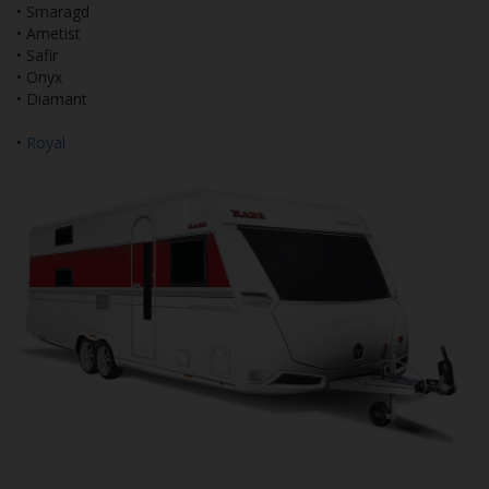
• Smaragd
• Ametist
• Safir
• Onyx
• Diamant
•
Royal