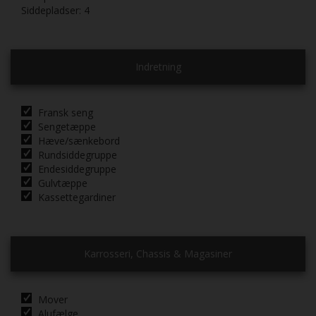
Siddepladser:
4
Indretning
Fransk seng
Sengetæppe
Hæve/sænkebord
Rundsiddegruppe
Endesiddegruppe
Gulvtæppe
Kassettegardiner
Karrosseri, Chassis & Magasiner
Mover
Alufælge