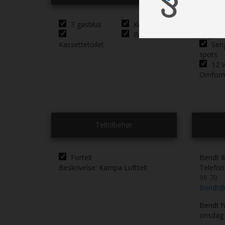
3 gasblus
Køleskab
Amb
Brusebund
belysni
Kassettetoilet
Sen
spots
12 V
Omfor
Telttilbehør
Fortelt
Bendt I
Beskrivelse:
Kampa Lufttelt
Telefo
98 70
Bendt@
Bendt ho
onsdag