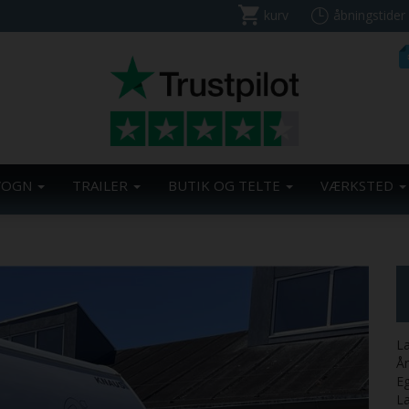
kurv
åbningstider
VOGN
TRAILER
BUTIK OG TELTE
VÆRKSTED
La
Å
E
L