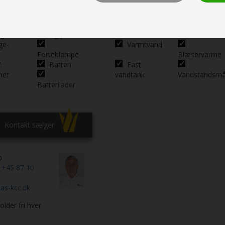
iente
Hjørnelys i
Gulvvarme
El.
ng
siddegrp.
Gulvvarme
ge-
Varmtvand
Forteltlampe
Blæservarme
.
Batteri
Fast
mer
vandtank
Vandstandsmå
Batterilader
Kontakt sælger
b
n
+45 87 10
as-kcc.dk
lder fri hver