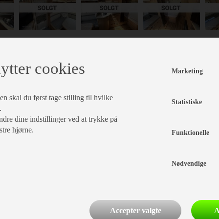
Indretning
Karrosseri, Chassis & Magasiner
ytter cookies
Marketing
Mover
 skal du først tage stilling til hvilke
Statistiske
tseng
Hæve/sænkebord
Støddæmpere
.
Cykelstativ
dre dine indstillinger ved at trykke på
ddegruppe
Kassettegardiner
Stabilisator
Stor
stre hjørne.
tagluge
Funktionelle
rdiner
Myggenet
Fluenetsdør
Nødvendige
Serviceklap
Accepter valgte
A
l, Elektronik & Medie
Vand - Varme & Energi