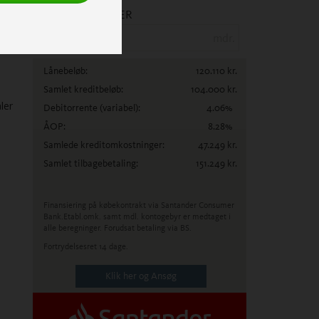
ANTAL MÅNEDER
mdr.
Lånebeløb:
120.110
kr.
Samlet kreditbeløb:
104.000
kr.
ler
Debitorrente
(variabel)
:
4.06
%
ÅOP:
8.28
%
Samlede kreditomkostninger:
47.249
kr.
Samlet tilbagebetaling:
151.249
kr.
Finansiering på købekontrakt via Santander Consumer
Bank.
Etabl.omk. samt mdl. kontogebyr er medtaget i
alle beregninger. Forudsat betaling via BS.
Fortrydelsesret 14 dage.
Klik her og Ansøg