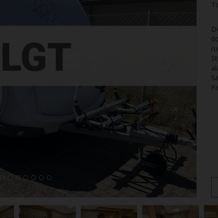
T
D
do
ru
St
al
S
Fa