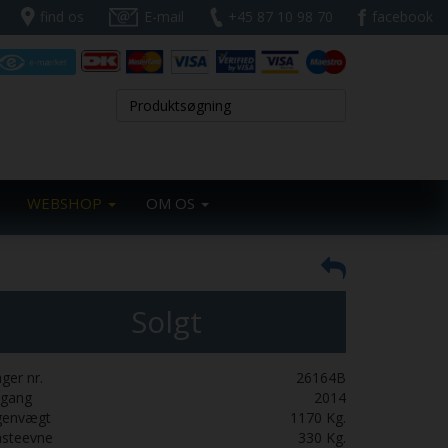
find os
E-mail
+45 87 10 98 70
facebook
WEBSHOP
OM OS
Solgt
ger nr.
26164B
rgang
2014
genvægt
1170
Kg.
asteevne
330
Kg.