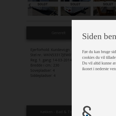
Generelt
Siden ben
Ejerforhold:
Kundevogn
Før du kan bruge siden
Stel nr.:
WKN53317JEW011057
Dobbel
cookies du vil tillade
Reg. 1. gang:
14-03-2014
Du vil altid kunne æn
Bredde i cm.:
230
Rundsi
ikonet i nederste ven
Sovepladser:
4
Siddepladser:
4
Rullega
Køkken - Bad & Toilet
E