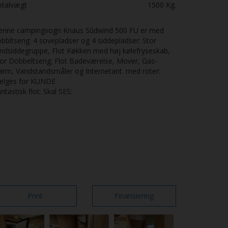
otalvægt
1500
Kg.
enne campingvogn Knaus Sûdwind 500 FU er med
bbltseng: 4 sovepladser og 4 siddepladser: Stor
ndsiddegruppe, Flot Køkken med høj kølefryseskab,
or Dobbeltseng; Flot Badeværelse, Mover, Gas-
arm, Vandstandsmåler og Internetant. med roter:
ælges for KUNDE
ntastisk flot: Skal SES:
Print
Finansiering