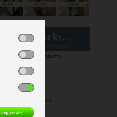
1.261
kr.
/mdl.
Variabel
rente p.a.
3.99
%
1. REGISTRERINGSDATO
PRIS
(Inkl. lev. omk.)
Kr.
UDBETALING
- 20%
Kr.
cceptere alle