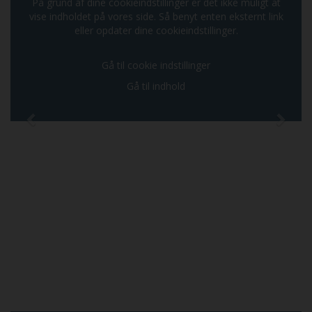
På grund af dine cookieindstillinger er det ikke muligt at
vise indholdet på vores side. Så benyt enten eksternt link
eller opdater dine cookieindstillinger.
Gå til cookie indstillinger
Gå til indhold