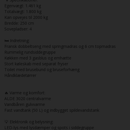
Egenvægt: 1.461 kg
Totalvægt: 1.800 kg
Kan opvejes til 2000 kg
Bredde: 250 cm
Sovepladser: 4
🛏️ Indretning:
Fransk dobbeltseng med springmadras og 6 cm topmadras
Rummelig rundsiddegruppe
Køkken med 3 gasblus og emhætte
Stort køleskab med separat fryser
Toilet med brusebund og bruseforhæng
Håndklædetørrer
🔥 Varme og komfort:
ALDE 3020 centralvarme
Vandbåren gulvvarme
Fast vandtank (50 L) og indbygget spildevandstank
💡 Elektronik og belysning:
LED-lys med lysdæmper og spots i siddegruppe