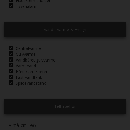
Fladskærmsholder
Tyverialarm
Vand - Varme & Energi
Centralvarme
Gulvvarme
Vandbåret gulvvarme
Varmtvand
Håndklædetørrer
Fast vandtank
Spildevandstank
Telttilbehør
A-mål cm.:
989