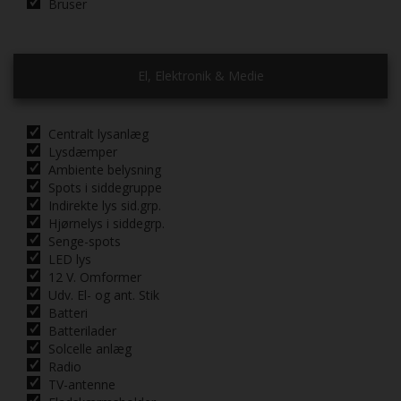
Bruser
El, Elektronik & Medie
Centralt lysanlæg
Lysdæmper
Ambiente belysning
Spots i siddegruppe
Indirekte lys sid.grp.
Hjørnelys i siddegrp.
Senge-spots
LED lys
12 V. Omformer
Udv. El- og ant. Stik
Batteri
Batterilader
Solcelle anlæg
Radio
TV-antenne