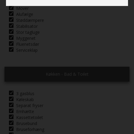
Mover
Alufælge
Støddæmpere
Stabilisator
Stor tagluge
Myggenet
Fluenetsdør
Serviceklap
Køkken - Bad & Toilet
3 gasblus
Køleskab
Separat fryser
Emhætte
Kassettetoilet
Brusebund
Bruseforhæng