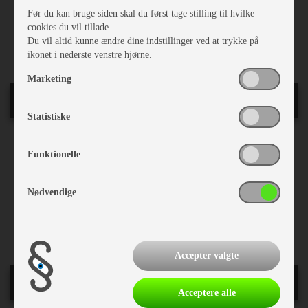
Reg. 1. gang:
28-09-2018
Før du kan bruge siden skal du først tage stilling til hvilke
Bredde i cm.:
250
cookies du vil tillade.
Sovepladser:
4
Du vil altid kunne ændre dine indstillinger ved at trykke på
Siddepladser:
4
ikonet i nederste venstre hjørne.
Marketing
Indretning
Statistiske
Dobbeltseng
Funktionelle
Springmadrasser
Sengetæppe
Hæve/sænkebord
Nødvendige
Rundsiddegruppe
Kassettegardiner
Rullegardiner
Accepter valgte
Karrosseri, Chassis & Magasiner
Acceptere alle