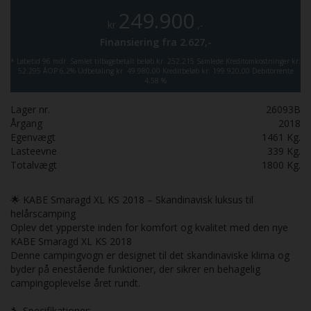
249.900
kr
,-
Finansiering fra
2.627,-
*
Løbetid 96 mdr.
Samlet tilbagebetalt beløb kr. 252.215
Samlede Kreditomkostninger kr.
52.295
ÅOP 6,2%
Udbetaling kr. 49.980,00
Kreditbeløb kr. 199.920,00
Debitorrente
4,58 %
Lager nr.
26093B
Årgang
2018
Egenvægt
1461
Kg.
Lasteevne
339
Kg.
Totalvægt
1800
Kg.
🌟 KABE Smaragd XL KS 2018 – Skandinavisk luksus til
helårscamping
Oplev det ypperste inden for komfort og kvalitet med den nye
KABE Smaragd XL KS 2018
Denne campingvogn er designet til det skandinaviske klima og
byder på enestående funktioner, der sikrer en behagelig
campingoplevelse året rundt.
🔧 Specifikationer: