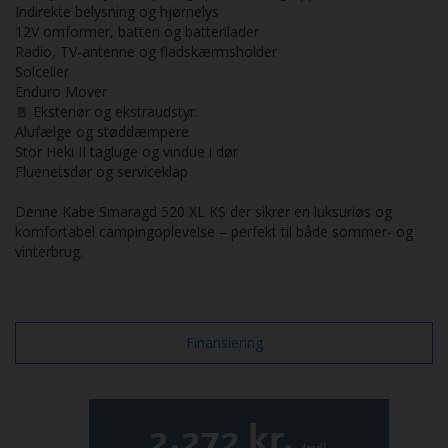
Indirekte belysning og hjørnelys
12V omformer, batteri og batterilader
Radio, TV-antenne og fladskærmsholder
Solceller
Enduro Mover
🚪 Eksteriør og ekstraudstyr:
Alufælge og støddæmpere
Stor Heki II tagluge og vindue i dør
Fluenetsdør og serviceklap
Denne Kabe Smaragd 520 XL KS der sikrer en luksuriøs og
komfortabel campingoplevelse – perfekt til både sommer- og
vinterbrug.
Finansiering
2.272
kr.