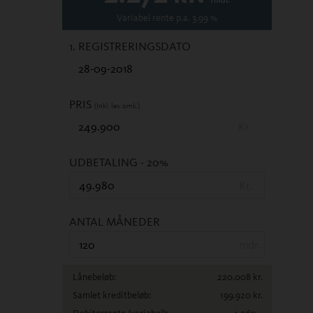
/mdl.
Variabel
rente p.a.
3.99
%
1. REGISTRERINGSDATO
PRIS
(Inkl. lev. omk.)
Kr.
UDBETALING
- 20%
Kr.
ANTAL MÅNEDER
mdr.
Lånebeløb:
220.008
kr.
Samlet kreditbeløb:
199.920
kr.