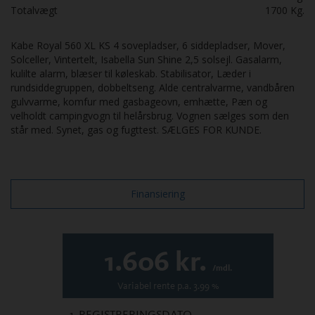
Totalvægt
1700
Kg.
Kabe Royal 560 XL KS 4 sovepladser, 6 siddepladser, Mover,
Solceller, Vintertelt, Isabella Sun Shine 2,5 solsejl. Gasalarm,
kulilte alarm, blæser til køleskab. Stabilisator, Læder i
rundsiddegruppen, dobbeltseng. Alde centralvarme, vandbåren
gulvvarme, komfur med gasbageovn, emhætte, Pæn og
velholdt campingvogn til helårsbrug. Vognen sælges som den
står med. Synet, gas og fugttest. SÆLGES FOR KUNDE.
Finansiering
1.606
kr.
/mdl.
Variabel
rente p.a.
3.99
%
1. REGISTRERINGSDATO