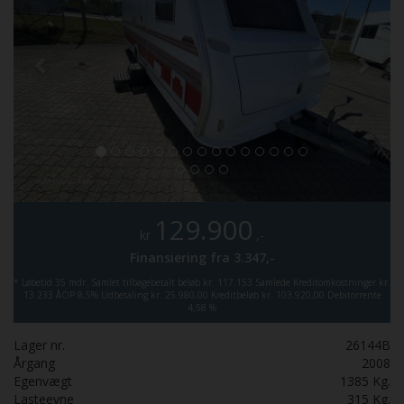
129.900
kr
,-
Finansiering fra
3.347,-
*
Løbetid 35 mdr.
Samlet tilbagebetalt beløb kr. 117.153
Samlede Kreditomkostninger kr.
13.233
ÅOP 8,5%
Udbetaling kr. 25.980,00
Kreditbeløb kr. 103.920,00
Debitorrente
4,58 %
Lager nr.
26144B
Årgang
2008
Egenvægt
1385
Kg.
Lasteevne
315
Kg.