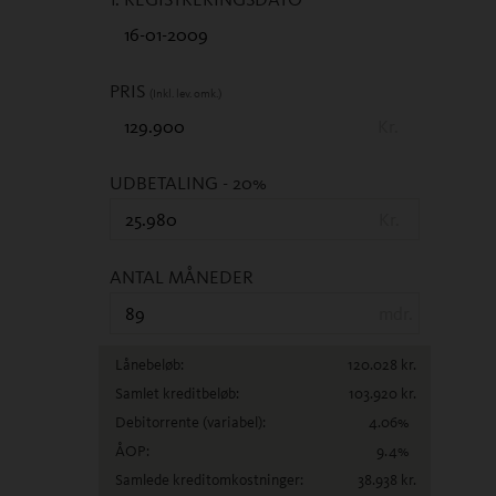
PRIS
(Inkl. lev. omk.)
Kr.
UDBETALING
- 20%
Kr.
ANTAL MÅNEDER
mdr.
Lånebeløb:
120.028
kr.
Samlet kreditbeløb:
103.920
kr.
Debitorrente
(variabel)
:
4.06
%
ÅOP:
9.4
%
Samlede kreditomkostninger:
38.938
kr.