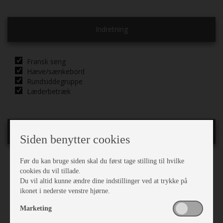
Indretning
Fransk seng
Hæve/sænkebord
Rundsiddegruppe
Læderbetræk
Karrosseri, Chassis & Magasiner
Siden benytter cookies
Før du kan bruge siden skal du først tage stilling til hvilke
Mover
cookies du vil tillade.
Alufælge
Du vil altid kunne ændre dine indstillinger ved at trykke på
Støddæmpere
ikonet i nederste venstre hjørne.
Stabilisator
Stor tagluge
Marketing
Myggenet