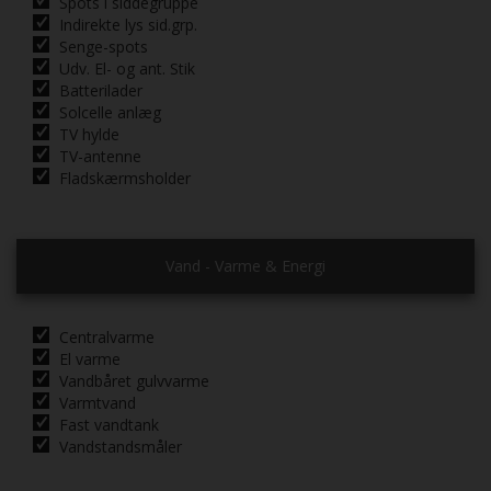
Spots i siddegruppe
Indirekte lys sid.grp.
Senge-spots
Udv. El- og ant. Stik
Batterilader
Solcelle anlæg
TV hylde
TV-antenne
Fladskærmsholder
Vand - Varme & Energi
Centralvarme
El varme
Vandbåret gulvvarme
Varmtvand
Fast vandtank
Vandstandsmåler