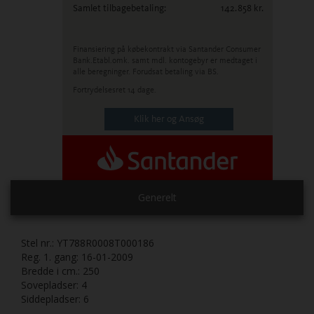
Samlet tilbagebetaling:
142.858
kr.
Finansiering på købekontrakt via Santander Consumer
Bank.
Etabl.omk. samt mdl. kontogebyr er medtaget i
alle beregninger. Forudsat betaling via BS.
Fortrydelsesret 14 dage.
Klik her og Ansøg
Generelt
Stel nr.:
YT788R0008T000186
Reg. 1. gang:
16-01-2009
Bredde i cm.:
250
Sovepladser:
4
Siddepladser:
6