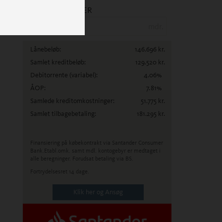
ANTAL MÅNEDER
mdr.
Lånebeløb:
146.696
kr.
Samlet kreditbeløb:
129.520
kr.
Debitorrente
(variabel)
:
4.06
%
ÅOP:
7.81
%
Samlede kreditomkostninger:
51.775
kr.
Samlet tilbagebetaling:
181.295
kr.
Finansiering på købekontrakt via Santander Consumer
Bank.
Etabl.omk. samt mdl. kontogebyr er medtaget i
alle beregninger. Forudsat betaling via BS.
Fortrydelsesret 14 dage.
Klik her og Ansøg