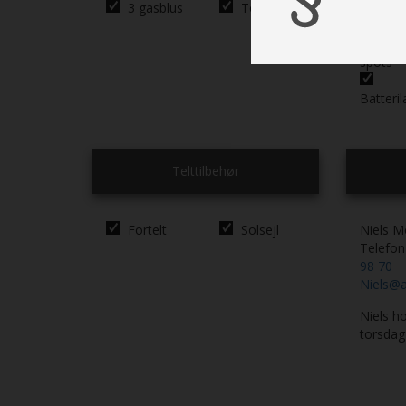
3 gasblus
Toiletrum
Cent
lysanlæ
Sen
spots
Batteril
Telttilbehør
Fortelt
Solsejl
Niels M
Telefo
98 70
Niels@a
Niels ho
torsdag