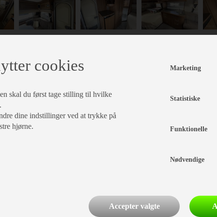
Indretning
Karrosseri, Chassis & Magasiner
ytter cookies
Marketing
nsk
Mover
Alufælge
 skal du først tage stilling til hvilke
Statistiske
Sengetæppe
.
Støddæmpere
Stabilisator
dre dine indstillinger ved at trykke på
ænkebord
Rundsiddegruppe
Skilem
stre hjørne.
Funktionelle
Gulvtæppe
Serviceklap
ddegruppe
Kassettegardiner
Nødvendige
l, Elektronik & Medie
Vand - Varme & Energi
Accepter valgte
A