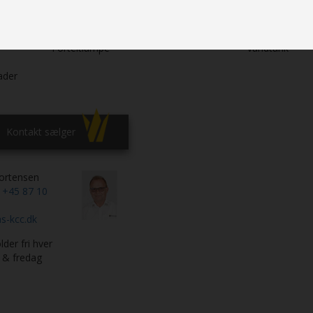
ralt
Hjørnelys i
Vandbåret
g
siddegrp.
Centralvarme
gulvvarme
ge-
Varmtvand
Fast
Forteltlampe
vandtank
ader
Kontakt sælger
ortensen
n
+45 87 10
s-kcc.dk
lder fri hver
 & fredag