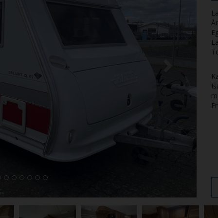
La
Å
E
L
T
Ka
Is
me
Fr