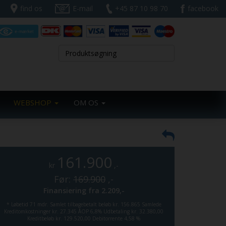
find os
E-mail
+45 87 10 98 70
facebook
WEBSHOP
OM OS
161.900
kr
,-
Før:
169.900
,-
Finansiering fra
2.209,-
*
Løbetid 71 mdr.
Samlet tilbagebetalt beløb kr. 156.865
Samlede
Kreditomkostninger kr. 27.345
ÅOP 6,8%
Udbetaling kr. 32.380,00
Kreditbeløb kr. 129.520,00
Debitorrente 4,58 %