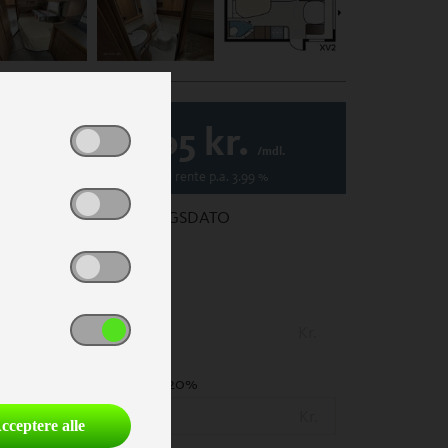
1.605
kr.
/mdl.
Variabel
rente p.a.
3.99
%
1. REGISTRERINGSDATO
PRIS
(Inkl. lev. omk.)
Kr.
UDBETALING
- 20%
Kr.
cceptere alle