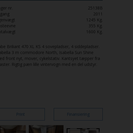
ger nr.
25138B
rgang
2011
genvægt
1245
Kg.
asteevne
355
Kg.
otalvægt
1600
Kg.
be Briliant 470 XL KS 4 sovepladser, 4 siddepladser.
abella 3 m commodore North, Isabella Sun Shine
d front nyt, mover, cykelstativ. Kantsyet tæpper fra
aster. Rigtig pæn lille vintervogn med en del udstyr.
Print
Finansiering