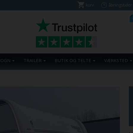
kurv
åbningstider
VOGN
TRAILER
BUTIK OG TELTE
VÆRKSTED