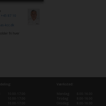
b
n
+45 87 10
as-kcc.dk
lder fri hver
deling:
Værksted:
:
10.00-17.00
Mandag:
8.00-16.00
10.00-17.00
Tirsdag:
8.00-16.00
10.00-17.00
Onsdag:
8.00-16.00