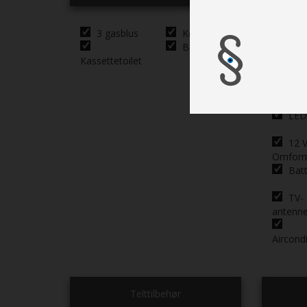
3 gasblus
Køleskab
Cent
Brusebund
lysanlæ
Kassettetoilet
Spot
siddegr
Hjør
siddegr
LED 
12 V
Omfor
Batt
TV-
antenn
Aircond
Telttilbehør