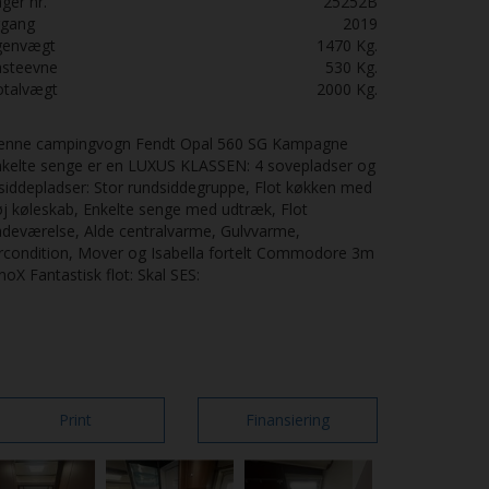
ger nr.
25252B
rgang
2019
genvægt
1470
Kg.
asteevne
530
Kg.
otalvægt
2000
Kg.
enne campingvogn Fendt Opal 560 SG Kampagne
nkelte senge er en LUXUS KLASSEN: 4 sovepladser og
siddepladser: Stor rundsiddegruppe, Flot køkken med
j køleskab, Enkelte senge med udtræk, Flot
deværelse, Alde centralvarme, Gulvvarme,
rcondition, Mover og Isabella fortelt Commodore 3m
noX Fantastisk flot: Skal SES:
Print
Finansiering