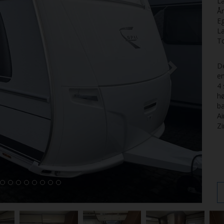
La
Å
E
L
T
D
e
4 
hø
ba
Ai
Zi