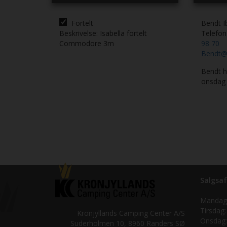
Fortelt
Bendt I
Beskrivelse:
Isabella fortelt
Telefo
Commodore 3m
98 70
Bendt@
Bendt ho
onsdag
Salgsaf
Mandag
Tirsdag:
Kronjyllands Camping Center A/S
Onsdag:
Suderholmen 10, 8960 Randers SØ