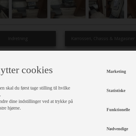
Indretning
Karrosseri, Chassis & Magasiner
Enk. Senge
Mover
Alufælge
enge
lameludt.
ytter cookies
Støddæmpere
Stabilisator
Marketing
adrasser
Hæve/sænkebord
Stor
Myggenet
Gulvtæppe
tagluge
 skal du først tage stilling til hvilke
ddegruppe
Fluenetsdør
Statistiske
Kassettegardiner
.
Serviceklap
dre dine indstillinger ved at trykke på
rdiner
stre hjørne.
Funktionelle
Nødvendige
l, Elektronik & Medie
Vand - Varme & Energi