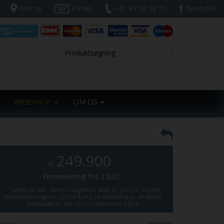
find os
E-mail
+45 87 10 98 70
facebook
WEBSHOP
OM OS
249.900
kr
,-
Finansiering fra
2.627,-
*
Løbetid 96 mdr.
Samlet tilbagebetalt beløb kr. 252.215
Samlede
Kreditomkostninger kr. 52.295
ÅOP 6,2%
Udbetaling kr. 49.980,00
Kreditbeløb kr. 199.920,00
Debitorrente 4,58 %