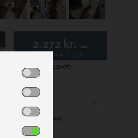
2.272
kr.
/mdl.
Variabel
rente p.a.
3.99
%
1. REGISTRERINGSDATO
PRIS
(Inkl. lev. omk.)
Kr.
UDBETALING
- 20%
Kr.