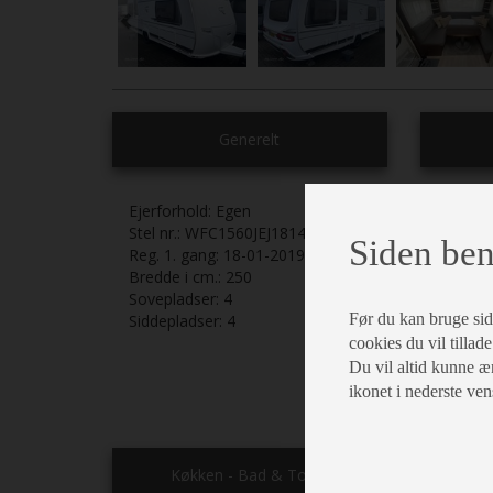
Generelt
Ejerforhold:
Egen
Stel nr.:
WFC1560JEJ1814257
Enkelts
Siden ben
Reg. 1. gang:
18-01-2019
Bredde i cm.:
250
Springm
Sovepladser:
4
Før du kan bruge siden
Siddepladser:
4
Rundsi
cookies du vil tillade
Du vil altid kunne æn
Rullega
ikonet i nederste ven
Køkken - Bad & Toilet
E