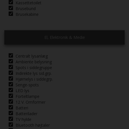
Kassettetoilet
Brusebund
Brusekabine
El, Elektronik & Medie
Centralt lysanlæg
Ambiente belysning
Spots i siddegruppe
Indirekte lys sid.grp.
Hjørnelys i siddegrp.
Senge-spots
LED lys
Forteltlampe
12 V. Omformer
Batteri
Batterilader
TV hylde
Bluetooth højtaler