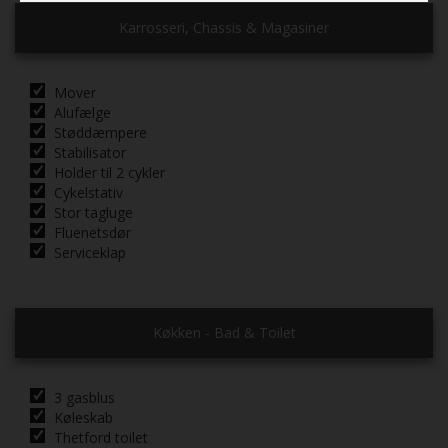
Karrosseri, Chassis & Magasiner
Mover
Alufælge
Støddæmpere
Stabilisator
Holder til 2 cykler
Cykelstativ
Stor tagluge
Fluenetsdør
Serviceklap
Køkken - Bad & Toilet
3 gasblus
Køleskab
Thetford toilet