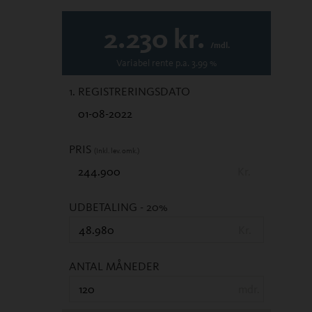
2.230
kr.
/mdl.
Variabel
rente p.a.
3.99
%
1. REGISTRERINGSDATO
PRIS
(Inkl. lev. omk.)
Kr.
UDBETALING
- 20%
Kr.
ANTAL MÅNEDER
mdr.