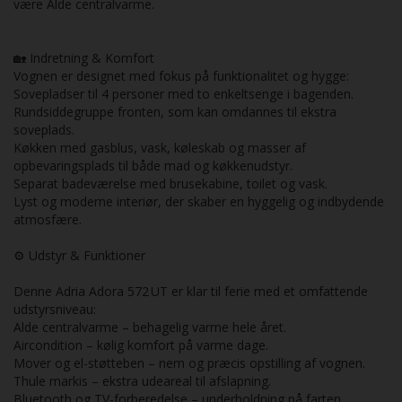
være Alde centralvarme.
🏡 Indretning & Komfort
Vognen er designet med fokus på funktionalitet og hygge:
Sovepladser til 4 personer med to enkeltsenge i bagenden.
Rundsiddegruppe fronten, som kan omdannes til ekstra
soveplads.
Køkken med gasblus, vask, køleskab og masser af
opbevaringsplads til både mad og køkkenudstyr.
Separat badeværelse med brusekabine, toilet og vask.
Lyst og moderne interiør, der skaber en hyggelig og indbydende
atmosfære.
⚙️ Udstyr & Funktioner
Denne Adria Adora 572 UT er klar til ferie med et omfattende
udstyrsniveau:
Alde centralvarme – behagelig varme hele året.
Aircondition – kølig komfort på varme dage.
Mover og el-støtteben – nem og præcis opstilling af vognen.
Thule markis – ekstra udeareal til afslapning.
Bluetooth og TV-forberedelse – underholdning på farten.