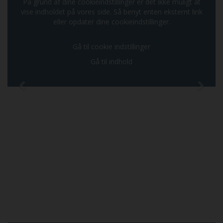
På grund af dine cookieindstillinger er det ikke muligt at
vise indholdet på vores side. Så benyt enten eksternt link
eller opdater dine cookieindstillinger.
Gå til cookie indstillinger
Gå til indhold