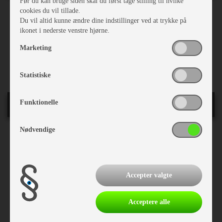
Før du kan bruge siden skal du først tage stilling til hvilke
cookies du vil tillade.
Ejerforhold:
Egen
Du vil altid kunne ændre dine indstillinger ved at trykke på
Stel nr.:
ZY1EAA31010050416
ikonet i nederste venstre hjørne.
Reg. 1. gang:
01-08-2022
Bredde i cm.:
230
Marketing
Sovepladser:
4
Siddepladser:
5
Statistiske
Funktionelle
Indretning
Nødvendige
Enk. Senge lameludt.
Hævebart hovedgærde
Sengetæppe
Hæve/sænkebord
Accepter valgte
Rundsiddegruppe
Gulvtæppe
Kassettegardiner
Acceptere alle