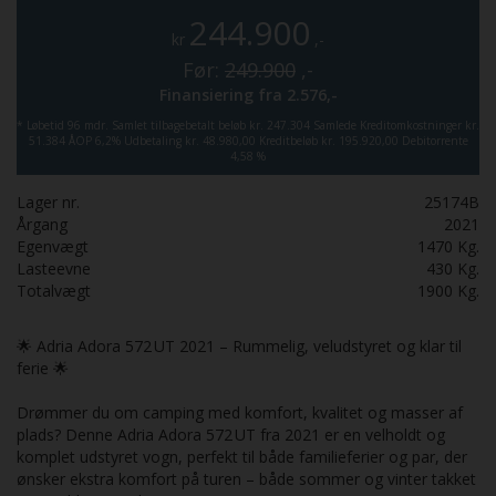
244.900
kr
,-
Før:
249.900
,-
Finansiering fra
2.576,-
*
Løbetid 96 mdr.
Samlet tilbagebetalt beløb kr. 247.304
Samlede Kreditomkostninger kr.
51.384
ÅOP 6,2%
Udbetaling kr. 48.980,00
Kreditbeløb kr. 195.920,00
Debitorrente
4,58 %
Lager nr.
25174B
Årgang
2021
Egenvægt
1470
Kg.
Lasteevne
430
Kg.
Totalvægt
1900
Kg.
🌟 Adria Adora 572 UT 2021 – Rummelig, veludstyret og klar til
ferie 🌟
Drømmer du om camping med komfort, kvalitet og masser af
plads? Denne Adria Adora 572 UT fra 2021 er en velholdt og
komplet udstyret vogn, perfekt til både familieferier og par, der
ønsker ekstra komfort på turen – både sommer og vinter takket