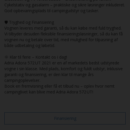
Cykelstativ og gasalarm – praktiske og sikre løsninger inkluderet.
God opbevaringsplads til campingudstyr og tasker.
🛡️ Tryghed og Finansiering
Vognen leveres med garanti, så du kan købe med fuld tryghed.
Vi tilbyder desuden fleksible finansieringsløsninger, så du kan få
vognen nu og betale over tid, med mulighed for tilpasning af
både udbetaling og løbetid.
🌞 Klar til ferie – Kontakt os i dag!
Adria Adora 572 UT 2021 er en af markedets bedst udstyrede
vogne i sin klasse. Med plads, komfort og fuldt udstyr, inklusive
garanti og finansiering, er den klar til mange års
campingoplevelser.
Book en fremvisning eller få et tilbud nu – oplev hvor nemt
campinglivet kan blive med Adria Adora 572 UT!
Finansiering