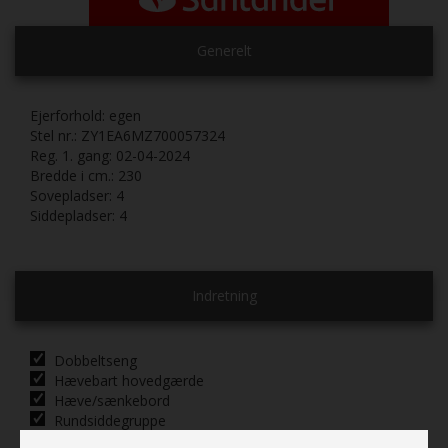
Generelt
Ejerforhold:
egen
Stel nr.:
ZY1EA6MZ700057324
Reg. 1. gang:
02-04-2024
Bredde i cm.:
230
Sovepladser:
4
Siddepladser:
4
Indretning
Dobbeltseng
Hævebart hovedgærde
Hæve/sænkebord
Rundsiddegruppe
Kassettegardiner