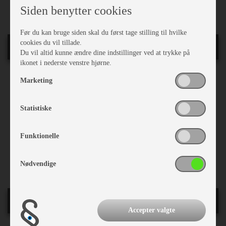
Rullegardiner
Siden benytter cookies
Før du kan bruge siden skal du først tage stilling til hvilke
cookies du vil tillade.
Karrosseri, Chassis & Magasiner
Du vil altid kunne ændre dine indstillinger ved at trykke på
ikonet i nederste venstre hjørne.
Mover
Marketing
ATC (Aut. Trailer Ctrl.)
Alufælge
Statistiske
Støddæmpere
Stabilisator
Stor tagluge
Funktionelle
Myggenet
Fluenetsdør
Serviceklap
Nødvendige
Køkken - Bad & Toilet
Accepter valgte