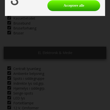
3 gasblus
Acceptere alle
Køleskab
Emhætte
Kassettetoilet
Brusebund
Bruseforhæng
Bruser
El, Elektronik & Medie
Centralt lysanlæg
Ambiente belysning
Spots i siddegruppe
Indirekte lys sid.grp.
Hjørnelys i siddegrp.
Senge-spots
LED lys
Forteltlampe
12 V. Omformer