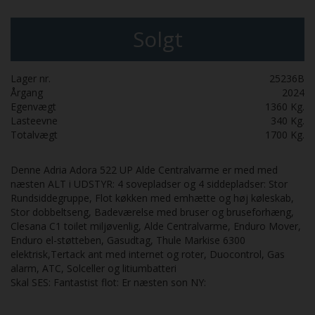
Solgt
Lager nr.
25236B
Årgang
2024
Egenvægt
1360
Kg.
Lasteevne
340
Kg.
Totalvægt
1700
Kg.
Denne Adria Adora 522 UP Alde Centralvarme er med med
næsten ALT i UDSTYR: 4 sovepladser og 4 siddepladser: Stor
Rundsiddegruppe, Flot køkken med emhætte og høj køleskab,
Stor dobbeltseng, Badeværelse med bruser og bruseforhæng,
Clesana C1 toilet miljøvenlig, Alde Centralvarme, Enduro Mover,
Enduro el-støtteben, Gasudtag, Thule Markise 6300
elektrisk,Tertack ant med internet og roter, Duocontrol, Gas
alarm, ATC, Solceller og litiumbatteri
Skal SES: Fantastist flot: Er næsten son NY: