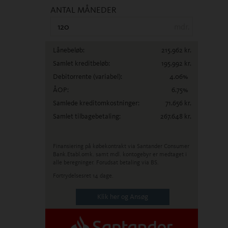
ANTAL MÅNEDER
mdr.
Lånebeløb:
215.962
kr.
Samlet kreditbeløb:
195.992
kr.
Debitorrente
(variabel)
:
4.06
%
ÅOP:
6.75
%
Samlede kreditomkostninger:
71.656
kr.
Samlet tilbagebetaling:
267.648
kr.
Finansiering på købekontrakt via Santander Consumer
Bank.
Etabl.omk. samt mdl. kontogebyr er medtaget i
alle beregninger. Forudsat betaling via BS.
Fortrydelsesret 14 dage.
Klik her og Ansøg