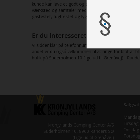
kunde kan lave et godt og sikkert køb og kan tage inf
værksted og samtaler med tidligere kunder, så vi kan 
gastestet, fugttestet og lygte- og bremsetestet, hvi
Er du interesseret i en beset, brug
Vi sidder klar på telefonnummeret 87 10 98 70 til at g
andet er du også velkommen til at ringe for blot at 
butik på Suderholmen 10 (lige ud til Grenåvej) i Rand
Salgsaf
Mandag
Tirsdag:
Kronjyllands Camping Center A/S
Onsdag:
Suderholmen 10, 8960 Randers SØ
Torsdag
(Lige ud til Grenåvej)