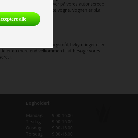
on, der årligt laver stikprøver på vores autoriserede
t års garanti på vores brugte vogne. Vognen er bl.a.
cceptere alle
erede i dag. Hvis du har spørgsmål, bekymringer eller
altid er du mere end velkommen til at besøge vores
eret i.
Bogholderi:
Mandag:
9.00-16.00
Tirsdag:
9.00-16.00
Onsdag:
9.00-16.00
Torsdag:
9.00-16.00