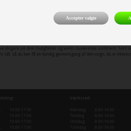
ormeret valg, når du handler hos os. Vi er en del af Dansk Camping Uni
blive ved med at levere kvalitetssikre syn, gennemsigtighed og et fuld
lket du modtager dokumentation for ved køb.
Accepter valgte
A
t campingvogn? Kontakt os allerede i dag!
ive dig et uforpligtende, godt tilbud på vores brugte campingvogne all
blive klogere på dine muligheder og vores nuværende sortiment. Som 
ers SØ, så du kan få en kyndig gennemgang af den vogn, du er interess
deling:
Værksted:
:
10.00-17.00
Mandag:
8.00-16.00
10.00-17.00
Tirsdag:
8.00-16.00
10.00-17.00
Onsdag:
8.00-16.00
:
10.00-17.00
Torsdag:
8.00-16.00