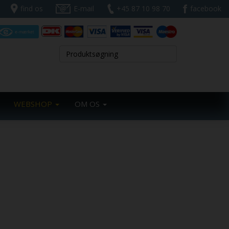
find os
E-mail
+45 87 10 98 70
facebook
WEBSHOP
OM OS