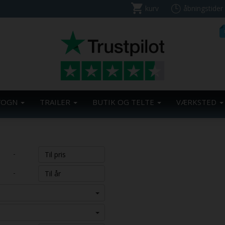
kurv
åbningstider
VOGN
TRAILER
BUTIK OG TELTE
VÆRKSTED
-
-