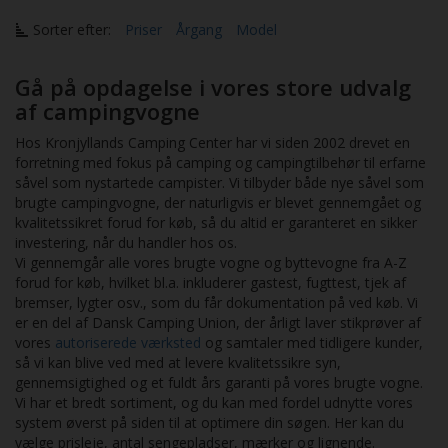
Sorter efter:
Priser
Årgang
Model
Gå på opdagelse i vores store udvalg
af campingvogne
Hos Kronjyllands Camping Center har vi siden 2002 drevet en
forretning med fokus på camping og campingtilbehør til erfarne
såvel som nystartede campister. Vi tilbyder både nye såvel som
brugte campingvogne, der naturligvis er blevet gennemgået og
kvalitetssikret forud for køb, så du altid er garanteret en sikker
investering, når du handler hos os.
Vi gennemgår alle vores brugte vogne og byttevogne fra A-Z
forud for køb, hvilket bl.a. inkluderer gastest, fugttest, tjek af
bremser, lygter osv., som du får dokumentation på ved køb. Vi
er en del af Dansk Camping Union, der årligt laver stikprøver af
vores
autoriserede værksted
og samtaler med tidligere kunder,
så vi kan blive ved med at levere kvalitetssikre syn,
gennemsigtighed og et fuldt års garanti på vores brugte vogne.
Vi har et bredt sortiment, og du kan med fordel udnytte vores
system øverst på siden til at optimere din søgen. Her kan du
vælge prisleje, antal sengepladser, mærker og lignende.