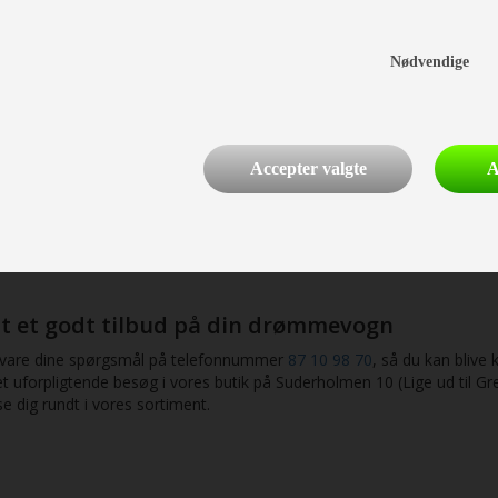
og kyndig rådgivning, så du kan komme hj
e og modeller, så det er nemt for såvel enlige som større familier a
Nødvendige
ar vi opnået erfaring med flere af markedets førende mærker såvel s
de 2021/2022-sortiment finder du:
viva, Action, Adora, Alpina og Altea
 Sport, Sport E-power Selection, Sudwind, Scandinavian Selection
Accepter valgte
A
 RU, QDK g PF, 540 UE og FDK, 550 FSK, 580 UF, QS, 590 UE og UK,
 ESTATE, ÆDELSTEN, ROYAL, HACIENDA, IMPERIAL/HACIENDA, S
 SASSINO, VIVO, STYLE, MUSICA, STYLE LIFT, EXQUISITE VIP
nders, så du selv kan få syn for sagen og få en kyndig gennemgang a
nt et godt tilbud på din drømmevogn
besvare dine spørgsmål på telefonnummer
87 10 98 70
, så du kan blive 
et uforpligtende besøg i vores butik på Suderholmen 10 (Lige ud til 
se dig rundt i vores sortiment.