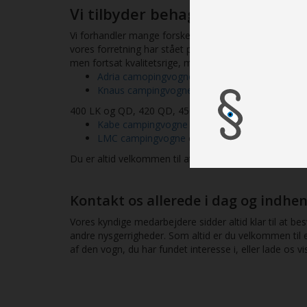
Vi tilbyder behagelig service 
Vi forhandler mange forskellige typer af campingvogn
vores forretning har stået på egne ben siden 2002 h
men fortsat kvalitetsrige, modeller. I vores nuværen
Adria camopingvogne
og deres nyeste serier, A
Knaus campingvogne
og deres nyeste modeller
400 LK og QD, 420 QD, 450 FU, 460 EU, 500 EU, UR,
Kabe campingvogne
og deres nyeste serier,
LMC campingvogne
og deres nyeste modeller,
Du er altid velkommen til at besøge vores butik i Ra
Kontakt os allerede i dag og indhe
Vores kyndige medarbejdere sidder altid klar til at 
andre nysgerrigheder. Som altid er du velkommen til 
af den vogn, du har fundet interesse i, eller lade os vi