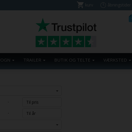
kurv
åbningstider
VOGN
TRAILER
BUTIK OG TELTE
VÆRKSTED
-
-