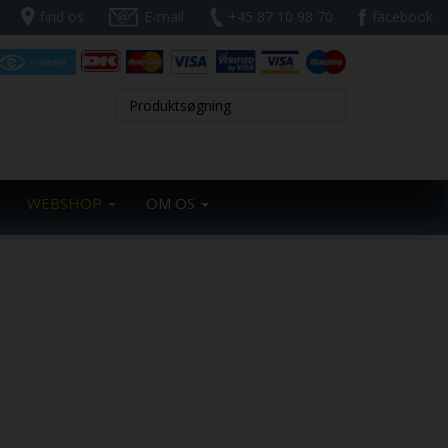
find os
E-mail
+45 87 10 98 70
facebook
WEBSHOP
OM OS