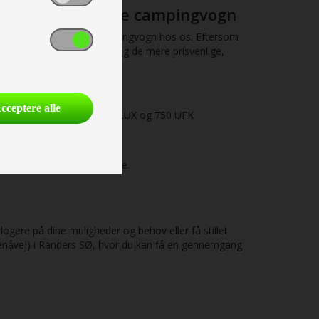
em med den rigtige campingvogn
t finde deres optimale campingvogn hos os. Eftersom
om vogne i mellemklassen og de mere prisvenlige,
cceptere alle
 650 UDF, PEB, PXB, FSX, LUX og 750 UFK
f vores dygtige medarbejdere.
klogere på dine muligheder og behov eller få stillet
Grenåvej) i Randers SØ, hvor du kan få en gennemgang