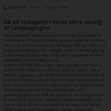
Sorter efter:
Priser
Årgang
Model
Gå på opdagelse i vores store udvalg
af campingvogne
Hos Kronjyllands Camping Center har vi siden 2002 drevet en
forretning med fokus på camping og campingtilbehør til erfarne
såvel som nystartede campister. Vi tilbyder både nye såvel som
brugte campingvogne, der naturligvis er blevet gennemgået og
kvalitetssikret forud for køb, så du altid er garanteret en sikker
investering, når du handler hos os.
Vi gennemgår alle vores brugte vogne og byttevogne fra A-Z
forud for køb, hvilket bl.a. inkluderer gastest, fugttest, tjek af
bremser, lygter osv., som du får dokumentation på ved køb. Vi
er en del af Dansk Camping Union, der årligt laver stikprøver af
vores
autoriserede værksted
og samtaler med tidligere kunder,
så vi kan blive ved med at levere kvalitetssikre syn,
gennemsigtighed og et fuldt års garanti på vores brugte vogne.
Vi har et bredt sortiment, og du kan med fordel udnytte vores
system øverst på siden til at optimere din søgen. Her kan du
vælge prisleje, antal sengepladser, mærker og lignende.