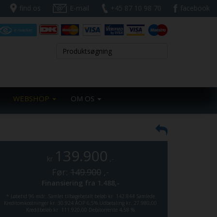
find os
E-mail
+45 87 10 98 70
facebook
WEBSHOP
OM OS
139.900
kr
,-
Før:
149.900
,-
Finansiering fra
1.488,-
*
Løbetid 96 mdr.
Samlet tilbagebetalt beløb kr. 142.844
Samlede
Kreditomkostninger kr. 30.924
ÅOP 6,5%
Udbetaling kr. 27.980,00
Kreditbeløb kr. 111.920,00
Debitorrente 4,58 %