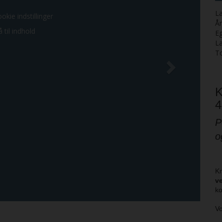
La
ookie indstillinger
Å
 til indhold
E
L
T
K
4
P
o
Kn
v
ko
V