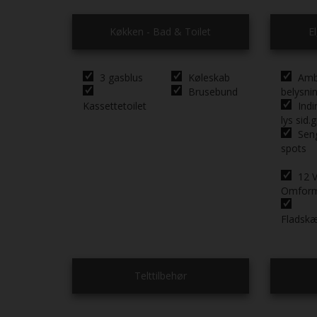
Køkken - Bad & Toilet
E
3 gasblus
Køleskab
Amb
Brusebund
belysni
Kassettetoilet
Indi
lys sid.g
Sen
spots
12 V
Omfor
Fladsk
Telttilbehør