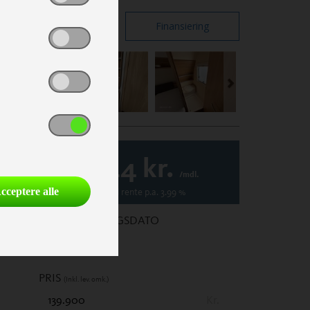
Print
Finansiering
1.344
kr.
/mdl.
Variabel
rente p.a.
3.99
%
cceptere alle
1. REGISTRERINGSDATO
PRIS
(Inkl. lev. omk.)
Kr.