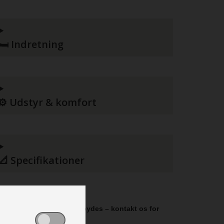
🛏️ Indretning
⚙️ Udstyr & komfort
📐 Specifikationer

Attraktiv finansiering tilbydes – kontakt os for
fo.