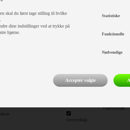
 skal du først tage stilling til hvilke
Statistiske
.
dre dine indstillinger ved at trykke på
stre hjørne.
Funktionelle
Nødvendige
Indretning
Karrosseri, Chassis & Magasiner
Accepter valgte
A
Alufælge
tseng
Hæve/sænkebord
Stabilisator
Stor
Myggenet
ddegruppe
Kassettegardiner
tagluge
Fluenetsdør
rdiner
Serviceklap