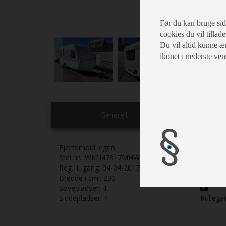
Før du kan bruge siden
cookies du vil tillade
Du vil altid kunne æn
ikonet i nederste ven
Generelt
Ejerforhold:
egen
Stel nr.:
WKN47317MHW015030
Dobbel
Reg. 1. gang:
04-04-2017
Bredde i cm.:
230
Rundsi
Sovepladser:
4
Siddepladser:
4
Rullega