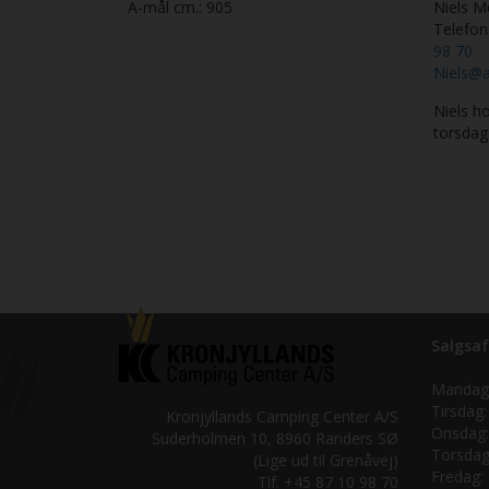
A-mål cm.:
905
Niels M
Telefo
98 70
Niels@a
Niels ho
torsdag
Salgsaf
Mandag
Tirsdag:
Kronjyllands Camping Center A/S
Onsdag:
Suderholmen 10, 8960 Randers SØ
Torsdag
(Lige ud til Grenåvej)
Fredag:
Tlf. +45 87 10 98 70