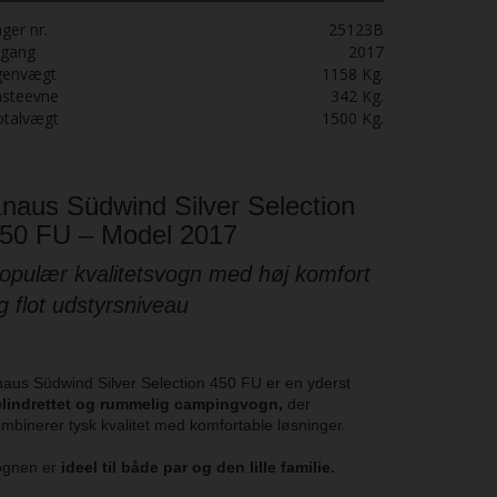
ger nr.
25123B
rgang
2017
genvægt
1158
Kg.
asteevne
342
Kg.
otalvægt
1500
Kg.
naus Südwind Silver Selection
50 FU – Model 2017
opulær kvalitetsvogn med høj komfort
g flot udstyrsniveau
aus Südwind Silver Selection 450 FU er en yderst
elindrettet og rummelig campingvogn,
der
mbinerer tysk kvalitet med komfortable løsninger.
ognen er
ideel til både par og den lille familie.