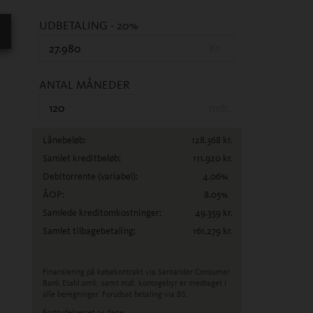
UDBETALING
- 20%
Kr.
ANTAL MÅNEDER
mdr.
Lånebeløb:
128.368
kr.
Samlet kreditbeløb:
111.920
kr.
Debitorrente
(variabel)
:
4.06
%
ÅOP:
8.05
%
Samlede kreditomkostninger:
49.359
kr.
Samlet tilbagebetaling:
161.279
kr.
Finansiering på købekontrakt via Santander Consumer
Bank.
Etabl.omk. samt mdl. kontogebyr er medtaget i
alle beregninger. Forudsat betaling via BS.
Fortrydelsesret 14 dage.