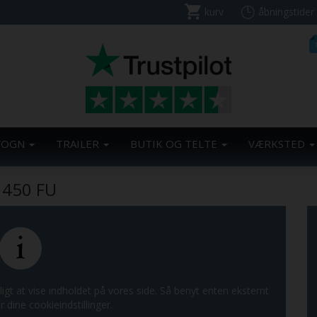
kurv
åbningstider
VOGN
TRAILER
BUTIK OG TELTE
VÆRKSTED
 450 FU
ligt at vise indholdet på vores side. Så benyt enten eksternt
r dine cookieindstillinger.