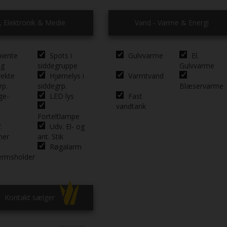
l, Elektronik & Medie
Vand - Varme & Energi
iente
Spots i
Gulvvarme
El.
ng
siddegruppe
Gulvvarme
rekte
Hjørnelys i
Varmtvand
rp.
siddegrp.
Blæservarme
ge-
LED lys
Fast
vandtank
Forteltlampe
.
Udv. El- og
mer
ant. Stik
Røgalarm
ærmsholder
Kontakt sælger