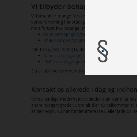
Vi tilbyder behagelig service 
Vi forhandler mange forskellige typer af campingvogn
vores forretning har stået på egne ben siden 2002 h
men fortsat kvalitetsrige, modeller. I vores nuværen
Adria camopingvogne
og deres nyeste serier, A
Knaus campingvogne
og deres nyeste modeller
400 LK og QD, 420 QD, 450 FU, 460 EU, 500 EU, UR,
Kabe campingvogne
og deres nyeste serier,
LMC campingvogne
og deres nyeste modeller,
Du er altid velkommen til at besøge vores butik i Ra
Kontakt os allerede i dag og indhe
Vores kyndige medarbejdere sidder altid klar til at 
andre nysgerrigheder. Som altid er du velkommen til 
af den vogn, du har fundet interesse i, eller lade os vi