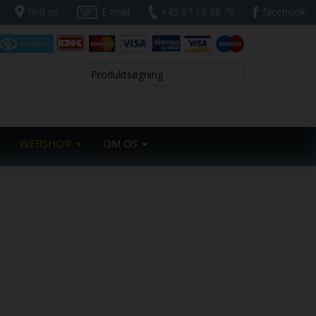
find os
E-mail
+45 87 10 98 70
facebook
WEBSHOP
OM OS