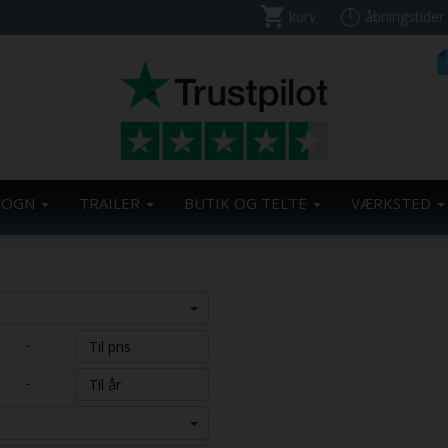
kurv
åbningstider
VOGN
TRAILER
BUTIK OG TELTE
VÆRKSTED
-
-