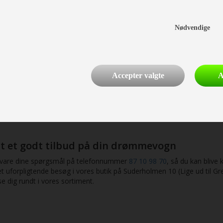
og kyndig rådgivning, så du kan komme hj
e og modeller, så det er nemt for såvel enlige som større familier a
Nødvendige
ar vi opnået erfaring med flere af markedets førende mærker såvel s
de 2021/2022-sortiment finder du:
viva, Action, Adora, Alpina og Altea
 Sport, Sport E-power Selection, Sudwind, Scandinavian Selection
Accepter valgte
A
 RU, QDK g PF, 540 UE og FDK, 550 FSK, 580 UF, QS, 590 UE og UK,
 ESTATE, ÆDELSTEN, ROYAL, HACIENDA, IMPERIAL/HACIENDA, S
 SASSINO, VIVO, STYLE, MUSICA, STYLE LIFT, EXQUISITE VIP
nders, så du selv kan få syn for sagen og få en kyndig gennemgang a
nt et godt tilbud på din drømmevogn
besvare dine spørgsmål på telefonnummer
87 10 98 70
, så du kan blive 
et uforpligtende besøg i vores butik på Suderholmen 10 (Lige ud til 
se dig rundt i vores sortiment.