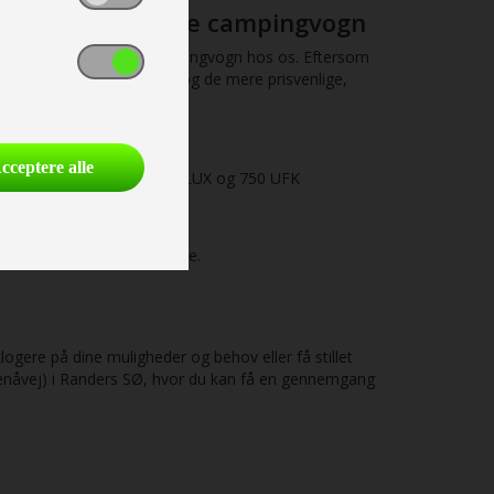
em med den rigtige campingvogn
t finde deres optimale campingvogn hos os. Eftersom
om vogne i mellemklassen og de mere prisvenlige,
cceptere alle
 650 UDF, PEB, PXB, FSX, LUX og 750 UFK
f vores dygtige medarbejdere.
klogere på dine muligheder og behov eller få stillet
Grenåvej) i Randers SØ, hvor du kan få en gennemgang