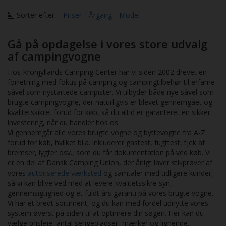
Sorter efter:
Priser
Årgang
Model
Gå på opdagelse i vores store udvalg
af campingvogne
Hos Kronjyllands Camping Center har vi siden 2002 drevet en
forretning med fokus på camping og campingtilbehør til erfarne
såvel som nystartede campister. Vi tilbyder både nye såvel som
brugte campingvogne, der naturligvis er blevet gennemgået og
kvalitetssikret forud for køb, så du altid er garanteret en sikker
investering, når du handler hos os.
Vi gennemgår alle vores brugte vogne og byttevogne fra A-Z
forud for køb, hvilket bl.a. inkluderer gastest, fugttest, tjek af
bremser, lygter osv., som du får dokumentation på ved køb. Vi
er en del af Dansk Camping Union, der årligt laver stikprøver af
vores
autoriserede værksted
og samtaler med tidligere kunder,
så vi kan blive ved med at levere kvalitetssikre syn,
gennemsigtighed og et fuldt års garanti på vores brugte vogne.
Vi har et bredt sortiment, og du kan med fordel udnytte vores
system øverst på siden til at optimere din søgen. Her kan du
vælge prisleje, antal sengepladser, mærker og lignende.