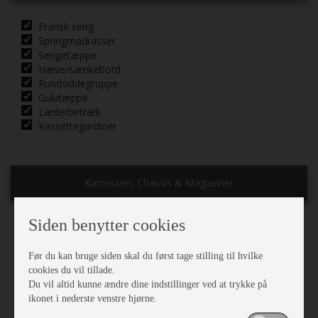
Fransk seng
Springmadrasser
Sengetæppe
Hæve/sænkebord
Rundsiddegruppe
Gulvtæppe
Læderbetræk
Kassettegardiner
Karrosseri, Chassis & Magasiner
Siden benytter cookies
Mover
ATC (Aut. Trailer Ctrl.)
Før du kan bruge siden skal du først tage stilling til hvilke
Alufælge
cookies du vil tillade.
Støddæmpere
Du vil altid kunne ændre dine indstillinger ved at trykke på
Stabilisator
ikonet i nederste venstre hjørne.
Stor tagluge
Fluenetsdør