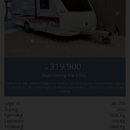
319.900
kr
,-
Finansiering fra
3.352,-
*
Løbetid 96 mdr.
Samlet tilbagebetalt beløb kr. 321.814
Samlede Kreditomkostninger kr.
65.894
ÅOP 6,1%
Udbetaling kr. 63.980,00
Kreditbeløb kr. 255.920,00
Debitorrente
4,58 %
Lager nr.
26172B
Årgang
2022
Egenvægt
1650
Kg.
Lasteevne
350
Kg.
Totalvægt
2000
Kg.