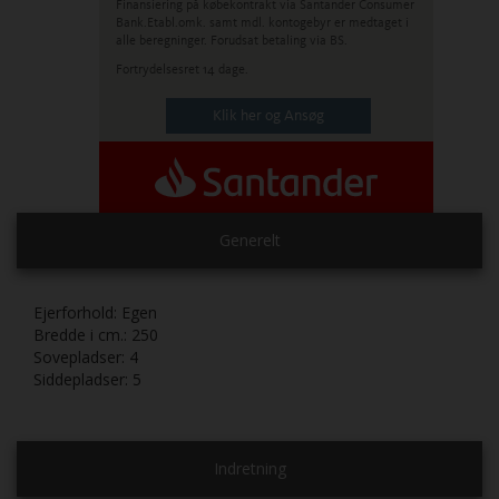
Finansiering på købekontrakt via Santander Consumer
Bank.
Etabl.omk. samt mdl. kontogebyr er medtaget i
alle beregninger. Forudsat betaling via BS.
Fortrydelsesret 14 dage.
Klik her og Ansøg
Generelt
Ejerforhold:
Egen
Bredde i cm.:
250
Sovepladser:
4
Siddepladser:
5
Indretning