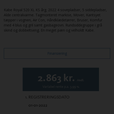
Kabe Royal 520 XL KS årg. 2022 4 sovepladser, 5 siddepladser,
Alde centralvarme. Tagmonteret markise, Mover, Kantsyet
tæpper i vognen, Air Con, Håndklædetørrer, Bruser, Komfur
med 4 blus og gril samt gasbageovn. Rundsiddegruppe i grå
skind og dobbeltseng. En meget pæn og velholdt Kabe.
Finansiering
2.863
kr.
/mdl.
Variabel
rente p.a.
3.99
%
1. REGISTRERINGSDATO