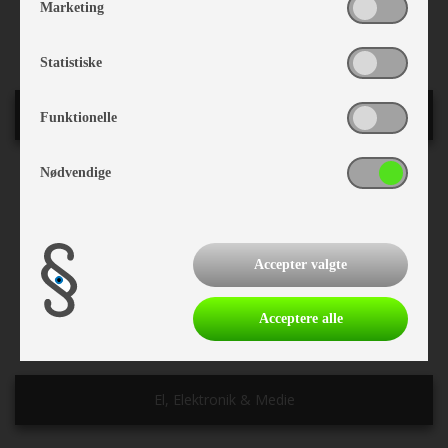
Marketing
Serviceklap
Skilem
Statistiske
Køkken - Bad & Toilet
Funktionelle
Nødvendige
Køleskab
Separat fryser
Emhætte
Komfur m/grill & ovn
Centralstøvsuger
Accepter valgte
Thetford toilet
Kassettetoilet
Bruser
Acceptere alle
El, Elektronik & Medie