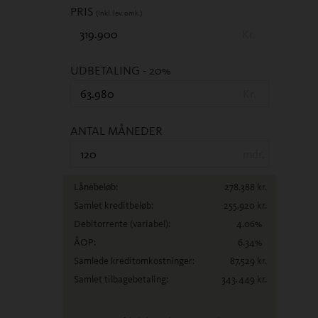
PRIS
(Inkl. lev. omk.)
Kr.
UDBETALING
- 20%
Kr.
ANTAL MÅNEDER
mdr.
Lånebeløb:
278.388
kr.
Samlet kreditbeløb:
255.920
kr.
Debitorrente
(variabel)
:
4.06
%
ÅOP:
6.34
%
Samlede kreditomkostninger:
87.529
kr.
Samlet tilbagebetaling:
343.449
kr.