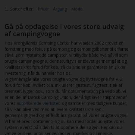
Sorter efter:
Priser
Årgang
Model
Gå på opdagelse i vores store udvalg
af campingvogne
Hos Kronjyllands Camping Center har vi siden 2002 drevet en
forretning med fokus på camping og campingtilbehør til erfarne
såvel som nystartede campister. Vi tilbyder både nye såvel som
brugte campingvogne, der naturligvis er blevet gennemgået og
kvalitetssikret forud for køb, så du altid er garanteret en sikker
investering, når du handler hos os.
Vi gennemgår alle vores brugte vogne og byttevogne fra A-Z
forud for køb, hvilket bl.a. inkluderer gastest, fugttest, tjek af
bremser, lygter osv., som du får dokumentation på ved køb. Vi
er en del af Dansk Camping Union, der årligt laver stikprøver af
vores
autoriserede værksted
og samtaler med tidligere kunder,
så vi kan blive ved med at levere kvalitetssikre syn,
gennemsigtighed og et fuldt års garanti på vores brugte vogne.
Vi har et bredt sortiment, og du kan med fordel udnytte vores
system øverst på siden til at optimere din søgen. Her kan du
vælge prisleje, antal sengepladser, mærker og lignende.