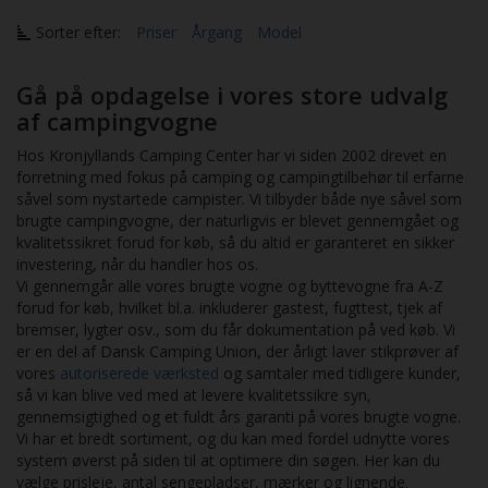
Sorter efter:
Priser
Årgang
Model
Gå på opdagelse i vores store udvalg
af campingvogne
Hos Kronjyllands Camping Center har vi siden 2002 drevet en
forretning med fokus på camping og campingtilbehør til erfarne
såvel som nystartede campister. Vi tilbyder både nye såvel som
brugte campingvogne, der naturligvis er blevet gennemgået og
kvalitetssikret forud for køb, så du altid er garanteret en sikker
investering, når du handler hos os.
Vi gennemgår alle vores brugte vogne og byttevogne fra A-Z
forud for køb, hvilket bl.a. inkluderer gastest, fugttest, tjek af
bremser, lygter osv., som du får dokumentation på ved køb. Vi
er en del af Dansk Camping Union, der årligt laver stikprøver af
vores
autoriserede værksted
og samtaler med tidligere kunder,
så vi kan blive ved med at levere kvalitetssikre syn,
gennemsigtighed og et fuldt års garanti på vores brugte vogne.
Vi har et bredt sortiment, og du kan med fordel udnytte vores
system øverst på siden til at optimere din søgen. Her kan du
vælge prisleje, antal sengepladser, mærker og lignende.