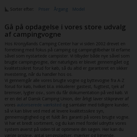
Sorter efter:
Priser
Årgang
Model
Gå på opdagelse i vores store udvalg
af campingvogne
Hos Kronjyllands Camping Center har vi siden 2002 drevet en
forretning med fokus på camping og campingtilbehør til erfarne
såvel som nystartede campister. Vi tilbyder både nye såvel som
brugte campingvogne, der naturligvis er blevet gennemgået og
kvalitetssikret forud for køb, så du altid er garanteret en sikker
investering, når du handler hos os.
Vi gennemgår alle vores brugte vogne og byttevogne fra A-Z
forud for køb, hvilket bl.a. inkluderer gastest, fugttest, tjek af
bremser, lygter osv., som du får dokumentation på ved køb. Vi
er en del af Dansk Camping Union, der årligt laver stikprøver af
vores
autoriserede værksted
og samtaler med tidligere kunder,
så vi kan blive ved med at levere kvalitetssikre syn,
gennemsigtighed og et fuldt års garanti på vores brugte vogne.
Vi har et bredt sortiment, og du kan med fordel udnytte vores
system øverst på siden til at optimere din søgen. Her kan du
vælge prisleje, antal sengepladser, mærker og lignende.