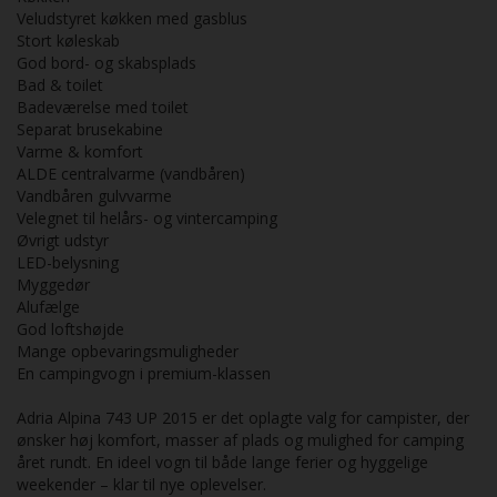
Veludstyret køkken med gasblus
Stort køleskab
God bord- og skabsplads
Bad & toilet
Badeværelse med toilet
Separat brusekabine
Varme & komfort
ALDE centralvarme (vandbåren)
Vandbåren gulvvarme
Velegnet til helårs- og vintercamping
Øvrigt udstyr
LED-belysning
Myggedør
Alufælge
God loftshøjde
Mange opbevaringsmuligheder
En campingvogn i premium-klassen
Adria Alpina 743 UP 2015 er det oplagte valg for campister, der
ønsker høj komfort, masser af plads og mulighed for camping
året rundt. En ideel vogn til både lange ferier og hyggelige
weekender – klar til nye oplevelser.