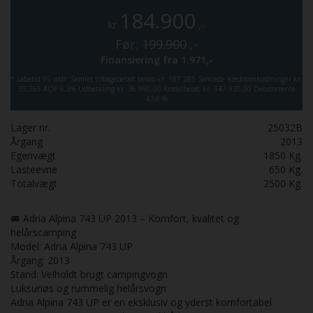
184.900
kr
,-
Før:
199.900
,-
Finansiering fra
1.971,-
*
Løbetid 95 mdr.
Samlet tilbagebetalt beløb kr. 187.285
Samlede Kreditomkostninger kr.
39.365
ÅOP 6,3%
Udbetaling kr. 36.980,00
Kreditbeløb kr. 147.920,00
Debitorrente
4,58 %
Lager nr.
25032B
Årgang
2013
Egenvægt
1850
Kg.
Lasteevne
650
Kg.
Totalvægt
2500
Kg.
🚐 Adria Alpina 743 UP 2013 – Komfort, kvalitet og
helårscamping
Model: Adria Alpina 743 UP
Årgang: 2013
Stand: Velholdt brugt campingvogn
Luksuriøs og rummelig helårsvogn
Adria Alpina 743 UP er en eksklusiv og yderst komfortabel