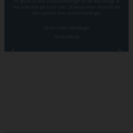
På grund af dine cookieindstillinger er det ikke muligt at
vise indholdet på vores side. Så benyt enten eksternt link
eller opdater dine cookieindstillinger.
Gå til cookie indstillinger
Gå til indhold