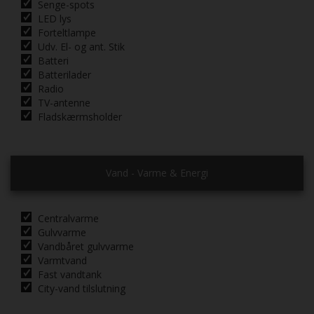
Senge-spots
LED lys
Forteltlampe
Udv. El- og ant. Stik
Batteri
Batterilader
Radio
TV-antenne
Fladskærmsholder
Vand - Varme & Energi
Centralvarme
Gulvvarme
Vandbåret gulvvarme
Varmtvand
Fast vandtank
City-vand tilslutning