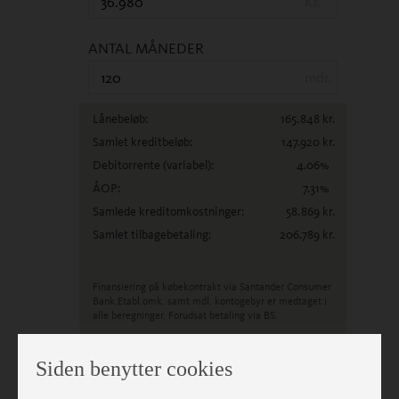
Kr.
ANTAL MÅNEDER
mdr.
Lånebeløb:
165.848
kr.
Samlet kreditbeløb:
147.920
kr.
Debitorrente
(variabel)
:
4.06
%
ÅOP:
7.31
%
Samlede kreditomkostninger:
58.869
kr.
Samlet tilbagebetaling:
206.789
kr.
Finansiering på købekontrakt via Santander Consumer
Bank.
Etabl.omk. samt mdl. kontogebyr er medtaget i
alle beregninger. Forudsat betaling via BS.
Fortrydelsesret 14 dage.
Siden benytter cookies
Klik her og Ansøg