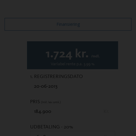
Finansiering
1.724
kr.
/mdl.
Variabel
rente p.a.
3.99
%
1. REGISTRERINGSDATO
PRIS
(Inkl. lev. omk.)
Kr.
UDBETALING
- 20%