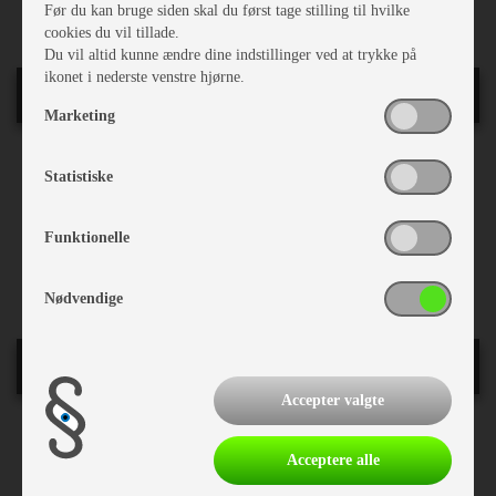
Før du kan bruge siden skal du først tage stilling til hvilke
cookies du vil tillade.
Du vil altid kunne ændre dine indstillinger ved at trykke på
ikonet i nederste venstre hjørne.
Generelt
Marketing
Ejerforhold:
egen
Statistiske
Stel nr.:
ZY1TCK1Z0R0001615
Reg. 1. gang:
20-06-2013
Bredde i cm.:
245
Funktionelle
Sovepladser:
5
Siddepladser:
7
Nødvendige
Indretning
Accepter valgte
Dobbeltseng
Skabskøje
Acceptere alle
Hævebart hovedgærde