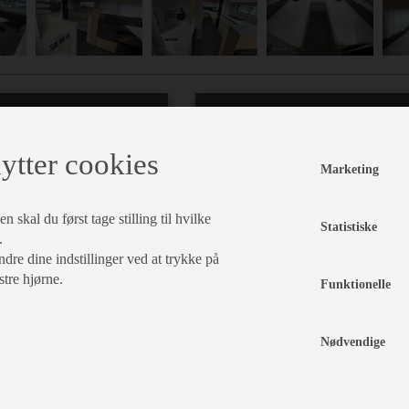
Indretning
Karrosseri, Chassis & Magasiner
ytter cookies
Marketing
Enk. Senge
Alufælge
enge
lameludt.
Reservehjulsholder
ebart
Støddæmpere
 skal du først tage stilling til hvilke
Statistiske
ærde
Sengetæppe
Midi
.
Stabilisator
tagluge
dre dine indstillinger ved at trykke på
ænkebord
Rundsiddegruppe
Stor
stre hjørne.
tagluge
Fluenetsdør
Funktionelle
egardiner
Serviceklap
Nødvendige
l, Elektronik & Medie
Vand - Varme & Energi