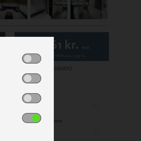
2.061
kr.
/mdl.
Variabel
rente p.a.
3.99
%
1. REGISTRERINGSDATO
PRIS
(Inkl. lev. omk.)
Kr.
UDBETALING
- 20%
Kr.