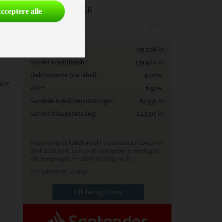
ANTAL MÅNEDER
cceptere alle
mdr.
Lånebeløb:
199.208
kr.
Samlet kreditbeløb:
179.920
kr.
Debitorrente
(variabel)
:
4.06
%
ler
ÅOP:
6.91
%
Samlede kreditomkostninger:
67.395
kr.
Samlet tilbagebetaling:
247.315
kr.
Finansiering på købekontrakt via Santander Consumer
Bank.
Etabl.omk. samt mdl. kontogebyr er medtaget i
alle beregninger. Forudsat betaling via BS.
Fortrydelsesret 14 dage.
Klik her og Ansøg