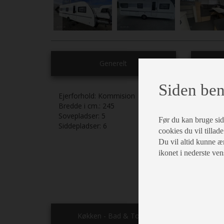
Generelt
Siden ben
Ejerforhold:
Kommision
Bredde i cm.:
245
Enkelts
Sovepladser:
5
Hæv
Før du kan bruge siden
Siddepladser:
6
hovedg
cookies du vil tillade
Du vil altid kunne æn
Hæve/s
ikonet i nederste ven
Kassett
Køkken - Bad & Toilet
E