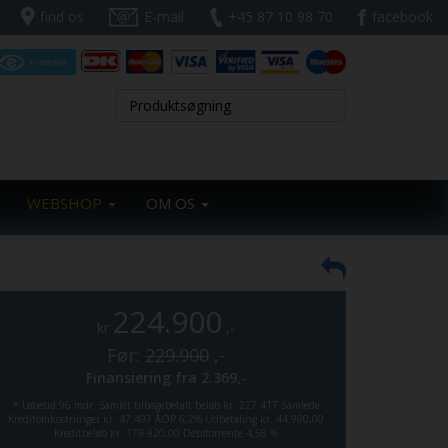
find os
E-mail
+45 87 10 98 70
facebook
WEBSHOP
OM OS
224.900
kr
,-
Før:
229.900
,-
Finansiering fra
2.369,-
*
Løbetid 96 mdr.
Samlet tilbagebetalt beløb kr. 227.417
Samlede
Kreditomkostninger kr. 47.497
ÅOP 6,2%
Udbetaling kr. 44.980,00
Kreditbeløb kr. 179.920,00
Debitorrente 4,58 %