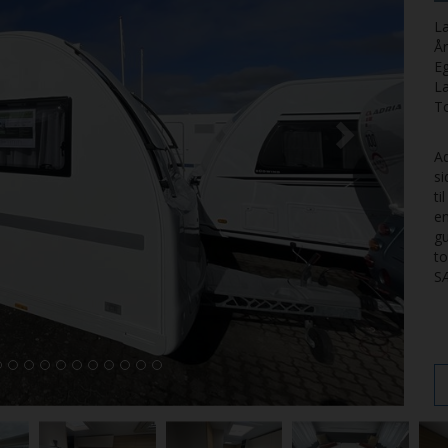
La
Å
E
L
T
Ad
si
ti
en
g
to
S