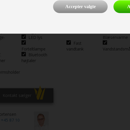
Accepter valgte
A
ralt
Spots i
Gasovn
Gulvvarme
g
siddegruppe
m/blæser
El.
rekte
Hjørnelys i
Gulvvarme
rp.
siddegrp.
Varmtvand
ge-
LED lys
Blæservarme
Fast
Forteltlampe
vandtank
Vandstandsmå
.
Bluetooth
mer
højtaler
ærmsholder
Kontakt sælger
ortensen
n
+45 87 10