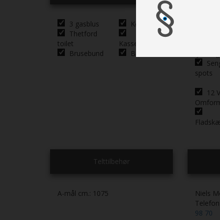
3 gasblus
Køleskab
Cent
Thetford
lysanlæ
toilet
Kassettetoilet
Indi
Brusebund
Bruser
lys sid.g
Sen
spots
12 V
Omfor
Fladsk
Telttilbehør
A-mål cm.:
1075
Niels M
Telefo
98 70