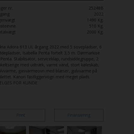
ger nr.
25248B
rgang
2022
genvægt
1490
Kg.
asteevne
510
Kg.
otalvægt
2000
Kg.
ria Adora 613 UL årgang 2022 med 5 sovepladser, 6
ddepladser, Isabella Penta fortelt 3,5 m. Dørmarkise
l Penta. Stabilisator, serviceklap, rundsiddegruppe, 2
keltsenge med udtræk, varmt vand, stort køleskab,
ulvvarme, gasvarmeovn med blæser, gulvvarme på
ilettet. Kanon fastliggervogn med meget plads.
ÆLGES FOR KUNDE
Print
Finansiering