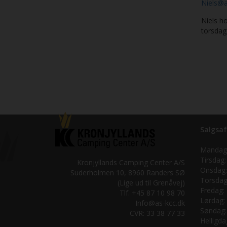
Niels@a
Niels ho
torsdag
Salgsaf
Mandag
Tirsdag:
Kronjyllands Camping Center A/S
Onsdag:
Suderholmen 10, 8960 Randers SØ
Torsdag
(Lige ud til Grenåvej)
Fredag:
Tlf. +45 87 10 98 70
Lørdag:
Info@as-kcc.dk
Søndag:
CVR: 33 38 77 33
Helligda