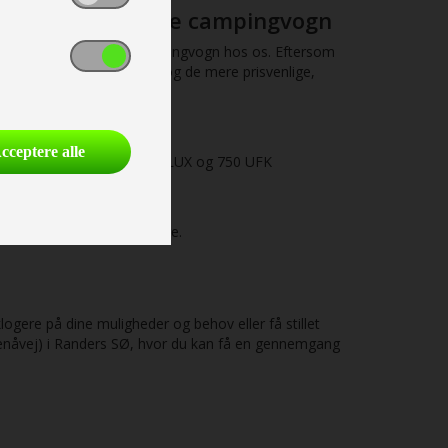
em med den rigtige campingvogn
t finde deres optimale campingvogn hos os. Eftersom
om vogne i mellemklassen og de mere prisvenlige,
cceptere alle
 650 UDF, PEB, PXB, FSX, LUX og 750 UFK
f vores dygtige medarbejdere.
klogere på dine muligheder og behov eller få stillet
Grenåvej) i Randers SØ, hvor du kan få en gennemgang