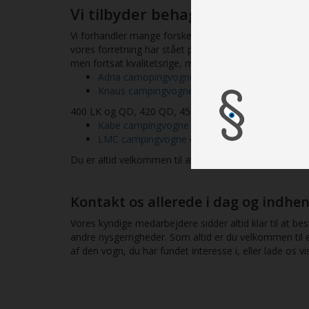
Vi tilbyder behagelig service 
Vi forhandler mange forskellige typer af campingvogn
vores forretning har stået på egne ben siden 2002 h
men fortsat kvalitetsrige, modeller. I vores nuværen
Adria camopingvogne
og deres nyeste serier, A
Knaus campingvogne
og deres nyeste modeller
400 LK og QD, 420 QD, 450 FU, 460 EU, 500 EU, UR,
Kabe campingvogne
og deres nyeste serier,
LMC campingvogne
og deres nyeste modeller,
Du er altid velkommen til at besøge vores butik i Ra
Kontakt os allerede i dag og indhe
Vores kyndige medarbejdere sidder altid klar til at 
andre nysgerrigheder. Som altid er du velkommen til 
af den vogn, du har fundet interesse i, eller lade os vi