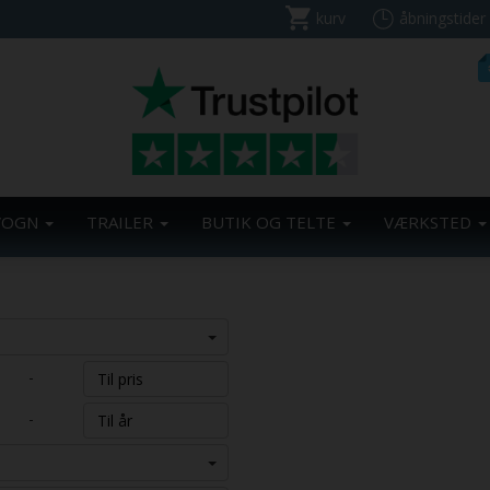
kurv
åbningstider
VOGN
TRAILER
BUTIK OG TELTE
VÆRKSTED
-
-