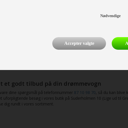
og kyndig rådgivning, så du kan komme hj
e og modeller, så det er nemt for såvel enlige som større familier a
Nødvendige
ar vi opnået erfaring med flere af markedets førende mærker såvel s
de 2021/2022-sortiment finder du:
viva, Action, Adora, Alpina og Altea
 Sport, Sport E-power Selection, Sudwind, Scandinavian Selection
Accepter valgte
A
 RU, QDK g PF, 540 UE og FDK, 550 FSK, 580 UF, QS, 590 UE og UK,
 ESTATE, ÆDELSTEN, ROYAL, HACIENDA, IMPERIAL/HACIENDA, S
 SASSINO, VIVO, STYLE, MUSICA, STYLE LIFT, EXQUISITE VIP
nders, så du selv kan få syn for sagen og få en kyndig gennemgang a
nt et godt tilbud på din drømmevogn
besvare dine spørgsmål på telefonnummer
87 10 98 70
, så du kan blive 
et uforpligtende besøg i vores butik på Suderholmen 10 (Lige ud til 
se dig rundt i vores sortiment.