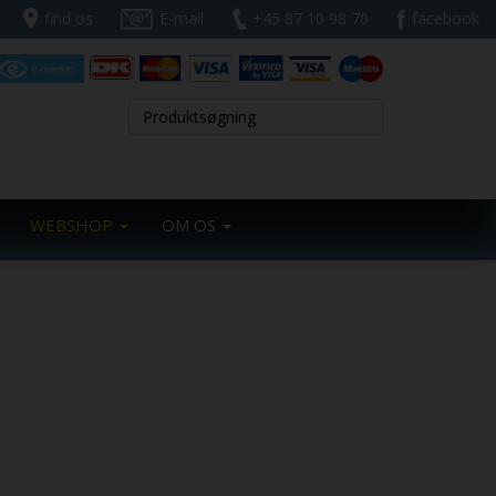
find os
E-mail
+45 87 10 98 70
facebook
WEBSHOP
OM OS