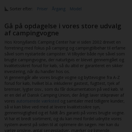
Sorter efter:
Priser
Årgang
Model
Gå på opdagelse i vores store udvalg
af campingvogne
Hos Kronjyllands Camping Center har vi siden 2002 drevet en
forretning med fokus på camping og campingtilbehør til erfarne
såvel som nystartede campister. Vi tilbyder både nye såvel som
brugte campingvogne, der naturligvis er blevet gennemgået og
kvalitetssikret forud for køb, så du altid er garanteret en sikker
investering, når du handler hos os.
Vi gennemgår alle vores brugte vogne og byttevogne fra A-Z
forud for køb, hvilket bl.a. inkluderer gastest, fugttest, tjek af
bremser, lygter osv., som du får dokumentation på ved køb. Vi
er en del af Dansk Camping Union, der årligt laver stikprøver af
vores
autoriserede værksted
og samtaler med tidligere kunder,
så vi kan blive ved med at levere kvalitetssikre syn,
gennemsigtighed og et fuldt års garanti på vores brugte vogne.
Vi har et bredt sortiment, og du kan med fordel udnytte vores
system øverst på siden til at optimere din søgen. Her kan du
vælge prisleje, antal sengepladser, mærker og lignende.