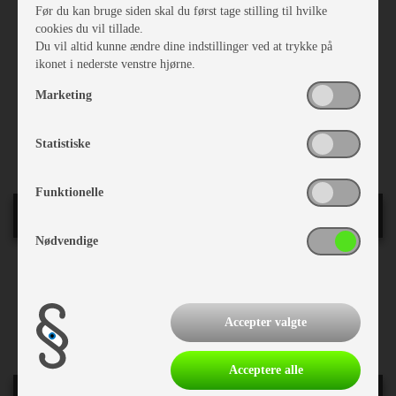
Delintegreret
Før du kan bruge siden skal du først tage stilling til hvilke
Delintegr.m/sænkeseng
cookies du vil tillade.
Lamelbund
Du vil altid kunne ændre dine indstillinger ved at trykke på
Lameludtræk
ikonet i nederste venstre hjørne.
Sidesiddegruppe
Gulvtæppe
Marketing
Plissé i førerhus
Kassettegardiner
Fluenetsdør
Statistiske
Funktionelle
Auto Camper
Nødvendige
Delintegreret
Fartpilot
Motor volumen:
2,2 140 HK
Accepter valgte
Motorfabrikat:
Fiat
Acceptere alle