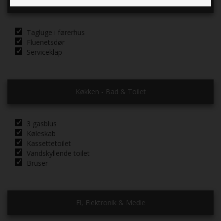
Karrosseri, Chassis & Magasiner
Tagluge i førerhus
Fluenetsdør
Serviceklap
Køkken - Bad & Toilet
3 gasblus
Køleskab
Kassettetoilet
Vandskyllende toilet
Bruser
El, Elektronik & Medie