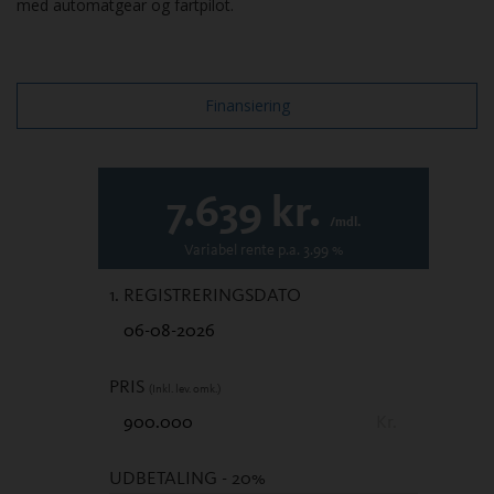
med automatgear og fartpilot.
Finansiering
7.639
kr.
/mdl.
Variabel
rente p.a.
3.99
%
1. REGISTRERINGSDATO
PRIS
(Inkl. lev. omk.)
Kr.
UDBETALING
- 20%