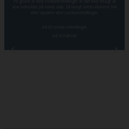
På grund af dine cookieindstillinger er det ikke muligt at
vise indholdet på vores side. Så benyt enten eksternt link
eller opdater dine cookieindstillinger.
Gå til cookie indstillinger
Gå til indhold