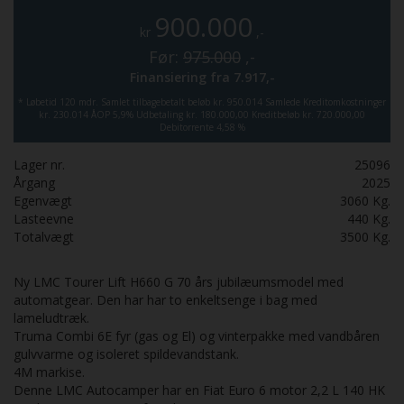
900.000
kr
,-
Før:
975.000
,-
Finansiering fra
7.917,-
*
Løbetid 120 mdr.
Samlet tilbagebetalt beløb kr. 950.014
Samlede Kreditomkostninger
kr. 230.014
ÅOP 5,9%
Udbetaling kr. 180.000,00
Kreditbeløb kr. 720.000,00
Debitorrente 4,58 %
Lager nr.
25096
Årgang
2025
Egenvægt
3060
Kg.
Lasteevne
440
Kg.
Totalvægt
3500
Kg.
Ny LMC Tourer Lift H660 G 70 års jubilæumsmodel med
automatgear. Den har har to enkeltsenge i bag med
lameludtræk.
Truma Combi 6E fyr (gas og El) og vinterpakke med vandbåren
gulvvarme og isoleret spildevandstank.
4M markise.
Denne LMC Autocamper har en Fiat Euro 6 motor 2,2 L 140 HK