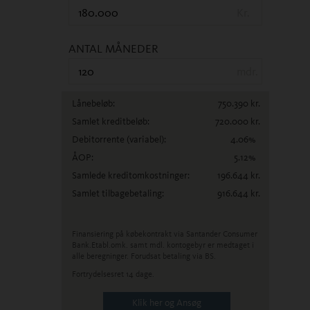
Kr.
ANTAL MÅNEDER
mdr.
Lånebeløb:
750.390
kr.
Samlet kreditbeløb:
720.000
kr.
Debitorrente
(variabel)
:
4.06
%
ÅOP:
5.12
%
Samlede kreditomkostninger:
196.644
kr.
Samlet tilbagebetaling:
916.644
kr.
Finansiering på købekontrakt via Santander Consumer
Bank.
Etabl.omk. samt mdl. kontogebyr er medtaget i
alle beregninger. Forudsat betaling via BS.
Fortrydelsesret 14 dage.
Klik her og Ansøg