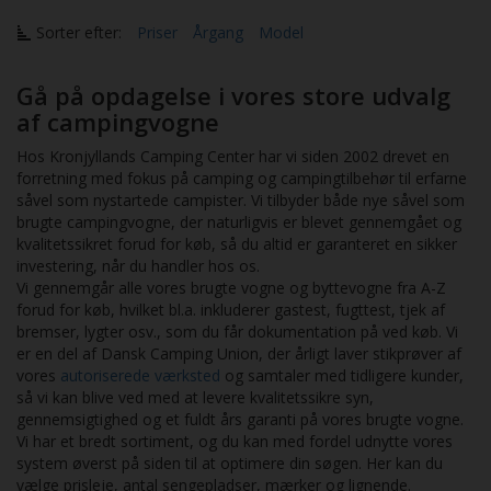
Sorter efter:
Priser
Årgang
Model
Gå på opdagelse i vores store udvalg
af campingvogne
Hos Kronjyllands Camping Center har vi siden 2002 drevet en
forretning med fokus på camping og campingtilbehør til erfarne
såvel som nystartede campister. Vi tilbyder både nye såvel som
brugte campingvogne, der naturligvis er blevet gennemgået og
kvalitetssikret forud for køb, så du altid er garanteret en sikker
investering, når du handler hos os.
Vi gennemgår alle vores brugte vogne og byttevogne fra A-Z
forud for køb, hvilket bl.a. inkluderer gastest, fugttest, tjek af
bremser, lygter osv., som du får dokumentation på ved køb. Vi
er en del af Dansk Camping Union, der årligt laver stikprøver af
vores
autoriserede værksted
og samtaler med tidligere kunder,
så vi kan blive ved med at levere kvalitetssikre syn,
gennemsigtighed og et fuldt års garanti på vores brugte vogne.
Vi har et bredt sortiment, og du kan med fordel udnytte vores
system øverst på siden til at optimere din søgen. Her kan du
vælge prisleje, antal sengepladser, mærker og lignende.