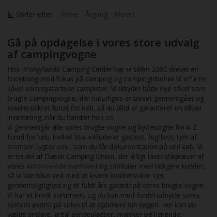
Sorter efter:
Priser
Årgang
Model
Gå på opdagelse i vores store udvalg
af campingvogne
Hos Kronjyllands Camping Center har vi siden 2002 drevet en
forretning med fokus på camping og campingtilbehør til erfarne
såvel som nystartede campister. Vi tilbyder både nye såvel som
brugte campingvogne, der naturligvis er blevet gennemgået og
kvalitetssikret forud for køb, så du altid er garanteret en sikker
investering, når du handler hos os.
Vi gennemgår alle vores brugte vogne og byttevogne fra A-Z
forud for køb, hvilket bl.a. inkluderer gastest, fugttest, tjek af
bremser, lygter osv., som du får dokumentation på ved køb. Vi
er en del af Dansk Camping Union, der årligt laver stikprøver af
vores
autoriserede værksted
og samtaler med tidligere kunder,
så vi kan blive ved med at levere kvalitetssikre syn,
gennemsigtighed og et fuldt års garanti på vores brugte vogne.
Vi har et bredt sortiment, og du kan med fordel udnytte vores
system øverst på siden til at optimere din søgen. Her kan du
vælge prisleje, antal sengepladser, mærker og lignende.