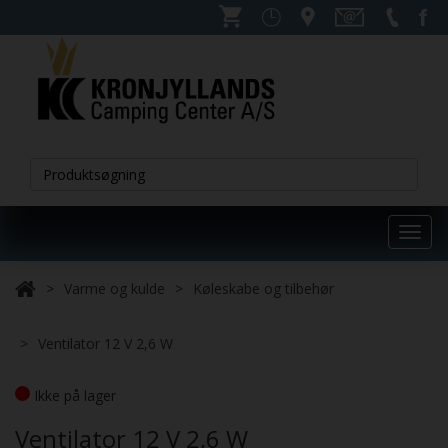
Toggl
navig
Varme og kulde
Køleskabe og tilbehør
Ventilator 12 V 2,6 W
Ikke på lager
Ventilator 12 V 2,6 W