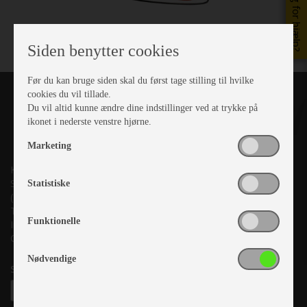
Brug for hjælp?
Siden benytter cookies
Før du kan bruge siden skal du først tage stilling til hvilke
cookies du vil tillade.
Du vil altid kunne ændre dine indstillinger ved at trykke på
ikonet i nederste venstre hjørne.
Marketing
Kronjyllands Camping Center A/S
Suderholmen 10, 8960 Randers SØ
Statistiske
(Lige ud til Grenåvej)
Tlf. +45 87 10 98 70
Funktionelle
Info@as-kcc.dk
CVR: 33 38 77 33
Nødvendige
Samtykke til nyhedsbrev