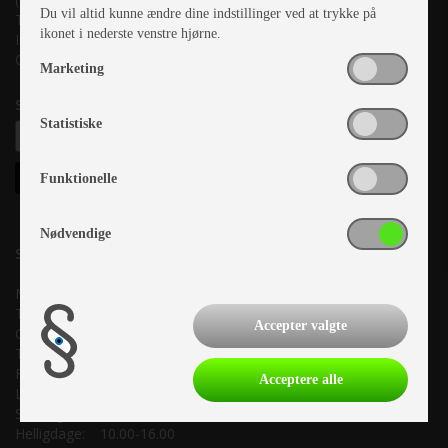
Du vil altid kunne ændre dine indstillinger ved at trykke på
Tlf. +45 87 10 98 70
ikonet i nederste venstre hjørne.
Info@as-kcc.dk
CVR: 33 38 77 33
Marketing
Samtykke til nyhedsbrev
Statistiske
Funktionelle
Nødvendige
Salgsafdeling:
Mandag:
10.00-17.00
Tirsdag:
10.00-17.00
Accepter valgte
Onsdag:
10.00-17.00
Torsdag:
10.00-17.00
Fredag:
10.00-17.00
Acceptere alle
Lørdag:
Lukket
Søndag:
10.00-16.00
Helligdage:
10.00-16.00