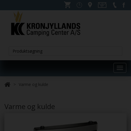
Toggl
navig
Varme og kulde
Varme og kulde