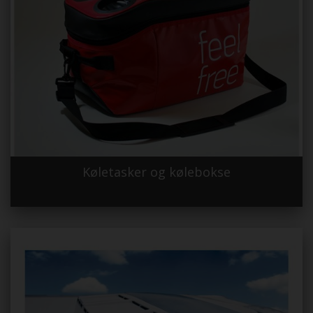
Køletasker og kølebokse