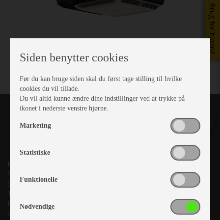
Brug for hjælp?
Siden benytter cookies
Før du kan bruge siden skal du først tage stilling til hvilke
cookies du vil tillade.
Du vil altid kunne ændre dine indstillinger ved at trykke på
ikonet i nederste venstre hjørne.
Marketing
Statistiske
Kronjyllands Camping Center A/S
Suderholmen 10, 8960 Randers SØ
Funktionelle
(Lige ud til Grenåvej)
Tlf. +45 87 10 98 70
Info@as-kcc.dk
Nødvendige
CVR: 33 38 77 33