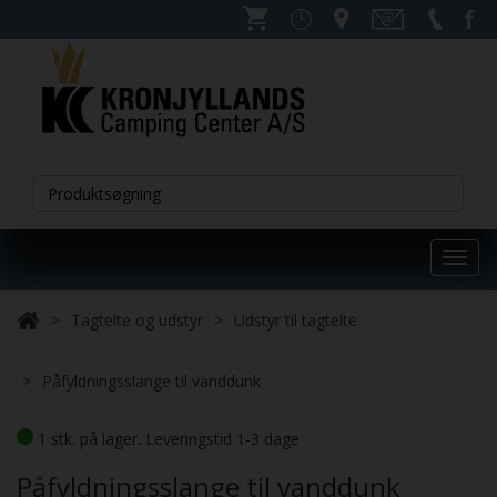
Toggl
navig
Tagtelte og udstyr
Udstyr til tagtelte
Påfyldningsslange til vanddunk
1 stk. på lager. Leveringstid 1-3 dage
Påfyldningsslange til vanddunk