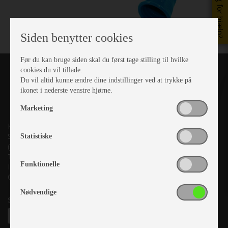
Brug for hjælp?
Siden benytter cookies
Før du kan bruge siden skal du først tage stilling til hvilke
cookies du vil tillade.
Du vil altid kunne ændre dine indstillinger ved at trykke på
ikonet i nederste venstre hjørne.
Marketing
Kronjyllands Camping Center A/S
Suderholmen 10, 8960 Randers SØ
Statistiske
(Lige ud til Grenåvej)
Tlf. +45 87 10 98 70
Funktionelle
Info@as-kcc.dk
CVR: 33 38 77 33
Nødvendige
Samtykke til nyhedsbrev