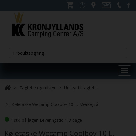
Toggl
navig
Tagtelte og udstyr
Udstyr til tagtelte
Køletaske Wecamp Coolboy 10 L, Mørkegrå
4 stk. på lager. Leveringstid 1-3 dage
Køletaske Wecamp Coolboy 10 L,