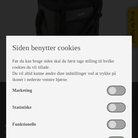
Brug for hjælp?
Siden benytter cookies
Før du kan bruge siden skal du først tage stilling til hvilke
cookies du vil tillade.
Du vil altid kunne ændre dine indstillinger ved at trykke på
ikonet i nederste venstre hjørne.
Marketing
Statistiske
Funktionelle
Kronjyllands Camping Center A/S
Suderholmen 10, 8960 Randers SØ