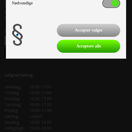
(Lige ud til Grenåvej)
Nødvendige
Tlf. +45 87 10 98 70
Info@as-kcc.dk
CVR: 33 38 77 33
Accepter valgte
Samtykke til nyhedsbrev
Acceptere alle
Salgsafdeling:
Mandag:
10.00-17.00
Tirsdag:
10.00-17.00
Onsdag:
10.00-17.00
Torsdag:
10.00-17.00
Fredag:
10.00-17.00
Lørdag:
Lukket
Søndag:
10.00-16.00
Helligdage:
10.00-16.00