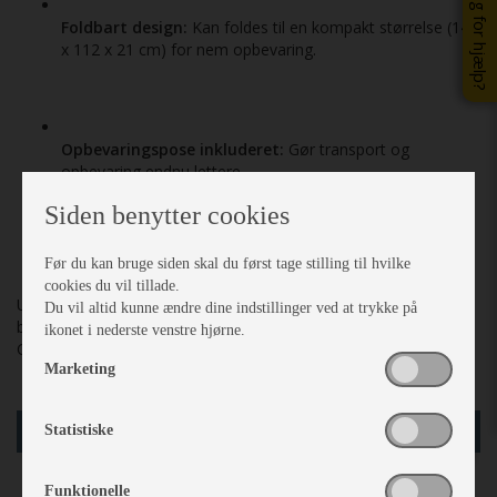
Brug for hjælp?
Foldbart design:
Kan foldes til en kompakt størrelse (14
x 112 x 21 cm) for nem opbevaring.
Opbevaringspose inkluderet:
Gør transport og
opbevaring endnu lettere.
Siden benytter cookies
Før du kan bruge siden skal du først tage stilling til hvilke
cookies du vil tillade.
Uanset om du nyder en middag under åben himmel eller har
Du vil altid kunne ændre dine indstillinger ved at trykke på
brug for et praktisk arbejdsbord, er Lamelbord S fra Royal
ikonet i nederste venstre hjørne.
Camping Monark det perfekte valg.
Marketing
læg i kurv
Statistiske
Funktionelle