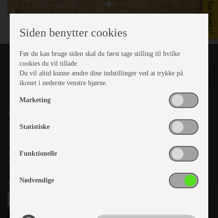
Brug for hjælp?
Siden benytter cookies
Før du kan bruge siden skal du først tage stilling til hvilke
cookies du vil tillade.
Du vil altid kunne ændre dine indstillinger ved at trykke på
ikonet i nederste venstre hjørne.
Marketing
Kronjyllands Camping Center A/S
Suderholmen 10, 8960 Randers SØ
Statistiske
(Lige ud til Grenåvej)
Tlf. +45 87 10 98 70
Info@as-kcc.dk
Funktionelle
CVR: 33 38 77 33
Nødvendige
Samtykke til nyhedsbrev