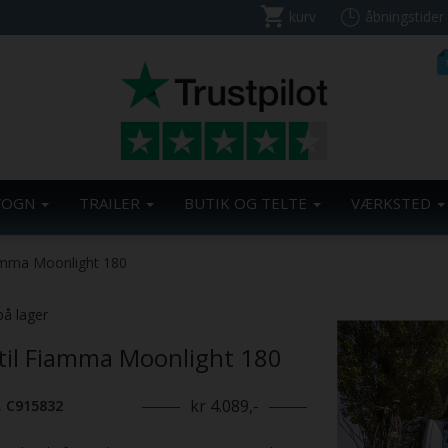
kurv
åbningstider
VOGN
TRAILER
BUTIK OG TELTE
VÆRKSTED
iamma Moonlight 180
på lager
 til Fiamma Moonlight 180
kr 4.089,-
. C915832