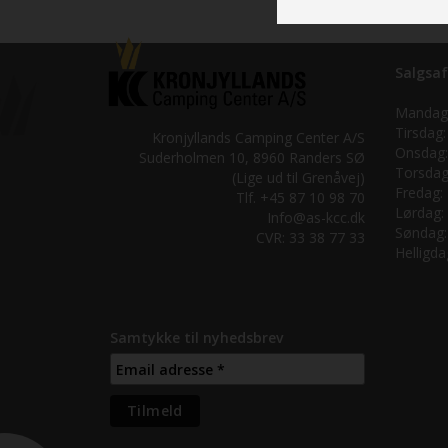
Salgsaf
Mandag
Tirsdag:
Kronjyllands Camping Center A/S
Onsdag:
Suderholmen 10, 8960 Randers SØ
Torsdag
(Lige ud til Grenåvej)
Fredag:
Tlf. +45 87 10 98 70
Lørdag:
Info@as-kcc.dk
Søndag:
CVR: 33 38 77 33
Helligda
Samtykke til nyhedsbrev