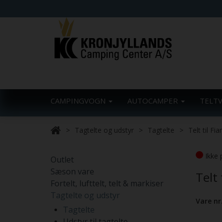
CAMPINGVOGN
AUTOCAMPER
TELT
Tagtelte og udstyr
Tagtelte
Telt til F
Ikke 
Outlet
Sæson vare
Telt
Fortelt, lufttelt, telt & markiser
Tagtelte og udstyr
Vare nr
Tagtelte
Udstyr til tagtelte