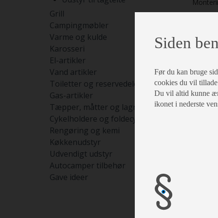
Monterin
Grill
Campingmøbler
Varme og kulde
Siden ben
Karosseri
El-artikler
Vand artikler
Før du kan bruge siden
Toiletter og reservedele
cookies du vil tillade
Du vil altid kunne æn
Gas-artikler
ikonet i nederste ven
Tæpper, måtter og lagner
Cykelholdere og foldecykler
Rengøring og kemi
Køkkenudstyr
Udvendigt udstyr
Autocamper tilbehør
Gave ideer