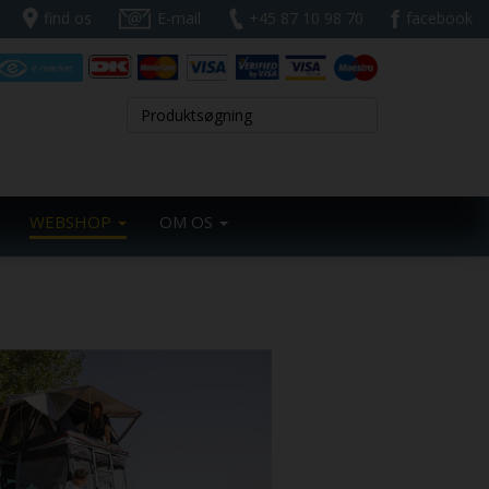
find os
E-mail
+45 87 10 98 70
facebook
WEBSHOP
OM OS