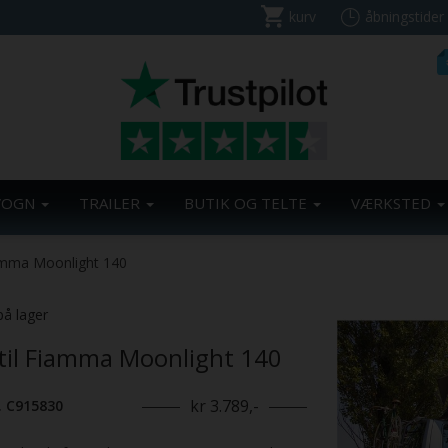
kurv
åbningstider
VOGN
TRAILER
BUTIK OG TELTE
VÆRKSTED
iamma Moonlight 140
på lager
 til Fiamma Moonlight 140
kr 3.789,-
. C915830