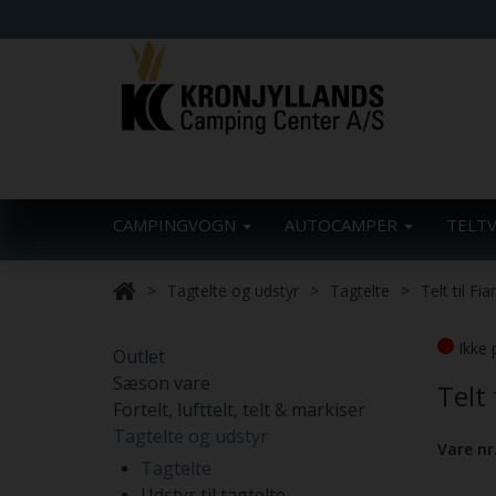
CAMPINGVOGN
AUTOCAMPER
TELT
Tagtelte og udstyr
Tagtelte
Telt til F
Ikke 
Outlet
Sæson vare
Telt
Fortelt, lufttelt, telt & markiser
Tagtelte og udstyr
Vare nr
Tagtelte
Udstyr til tagtelte