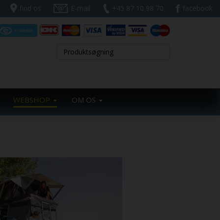
find os
E-mail
+45 87 10 98 70
facebook
WEBSHOP
OM OS