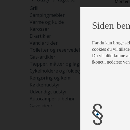
Monterin
Grill
Campingmøbler
Varme og kulde
Siden ben
Karosseri
El-artikler
Vand artikler
Før du kan bruge siden
Toiletter og reservedele
cookies du vil tillade
Du vil altid kunne æn
Gas-artikler
ikonet i nederste ven
Tæpper, måtter og lagner
Cykelholdere og foldecykler
Rengøring og kemi
Køkkenudstyr
Udvendigt udstyr
Autocamper tilbehør
Gave ideer