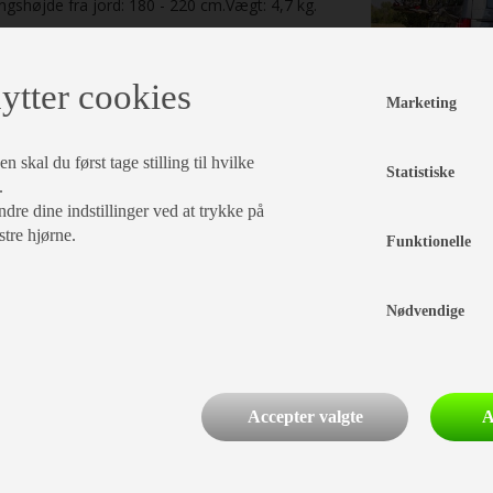
gshøjde fra jord: 180 - 220 cm.Vægt: 4,7 kg.
læg i kurv
ytter cookies
Marketing
 skal du først tage stilling til hvilke
Statistiske
.
dre dine indstillinger ved at trykke på
stre hjørne.
Funktionelle
Nødvendige
Accepter valgte
A