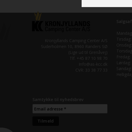
Salgsaf
Mandag
Tirsdag:
Kronjyllands Camping Center A/S
Onsdag:
Suderholmen 10, 8960 Randers SØ
Torsdag
(Lige ud til Grenåvej)
Fredag:
Tlf. +45 87 10 98 70
Lørdag:
Info@as-kcc.dk
Søndag:
CVR: 33 38 77 33
Helligda
Samtykke til nyhedsbrev