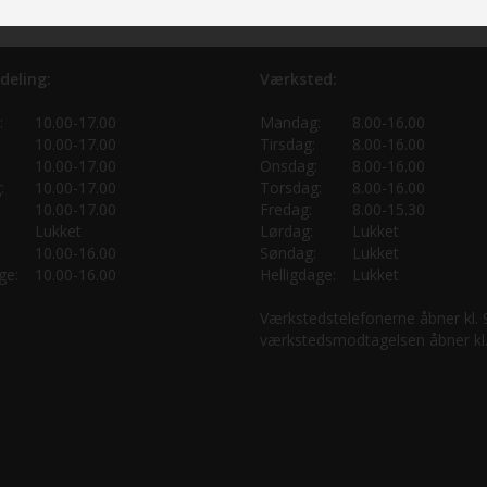
deling:
Værksted:
:
10.00-17.00
Mandag:
8.00-16.00
10.00-17.00
Tirsdag:
8.00-16.00
10.00-17.00
Onsdag:
8.00-16.00
:
10.00-17.00
Torsdag:
8.00-16.00
10.00-17.00
Fredag:
8.00-15.30
Lukket
Lørdag:
Lukket
10.00-16.00
Søndag:
Lukket
ge:
10.00-16.00
Helligdage:
Lukket
Værkstedstelefonerne åbner kl.
værkstedsmodtagelsen åbner kl.