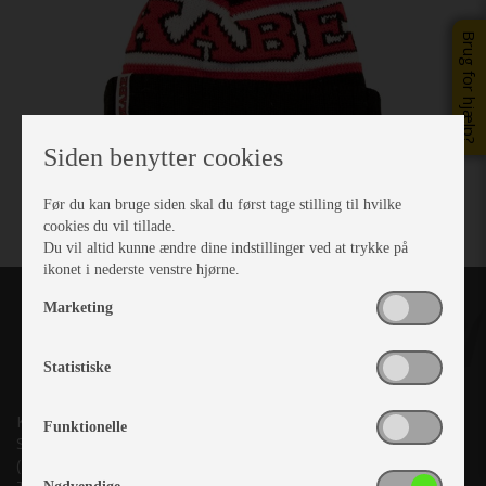
Brug for hjælp?
Siden benytter cookies
Før du kan bruge siden skal du først tage stilling til hvilke
cookies du vil tillade.
Du vil altid kunne ændre dine indstillinger ved at trykke på
ikonet i nederste venstre hjørne.
Marketing
Statistiske
Kronjyllands Camping Center A/S
Funktionelle
Suderholmen 10, 8960 Randers SØ
(Lige ud til Grenåvej)