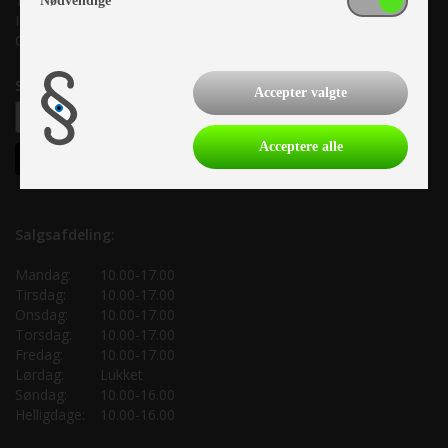
Tlf. +45 87 10 98 70
Nødvendige
Info@as-kcc.dk
CVR: 33 38 77 33
Samtykke til nyhedsbrev
Accepter valgte
Acceptere alle
Salgsafdeling:
Mandag:
10.00-17.00
Tirsdag:
10.00-17.00
Onsdag:
10.00-17.00
Torsdag:
10.00-17.00
Fredag:
10.00-17.00
Lørdag:
Lukket
Søndag:
10.00-16.00
Helligdage:
10.00-16.00