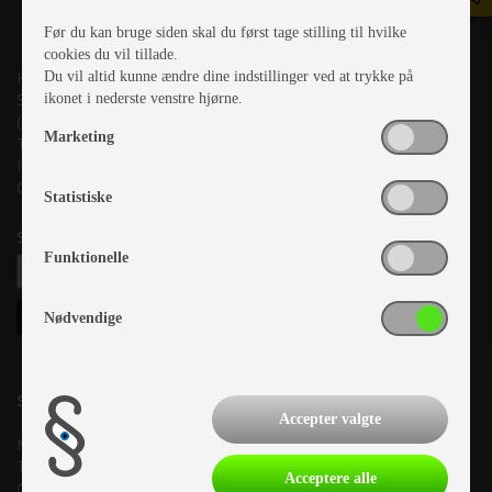
Før du kan bruge siden skal du først tage stilling til hvilke
cookies du vil tillade.
Kronjyllands Camping Center A/S
Du vil altid kunne ændre dine indstillinger ved at trykke på
Suderholmen 10, 8960 Randers SØ
ikonet i nederste venstre hjørne.
(Lige ud til Grenåvej)
Marketing
Tlf. +45 87 10 98 70
Info@as-kcc.dk
CVR: 33 38 77 33
Statistiske
Samtykke til nyhedsbrev
Funktionelle
Nødvendige
Salgsafdeling:
Accepter valgte
Mandag:
10.00-17.00
Tirsdag:
10.00-17.00
Acceptere alle
Onsdag:
10.00-17.00