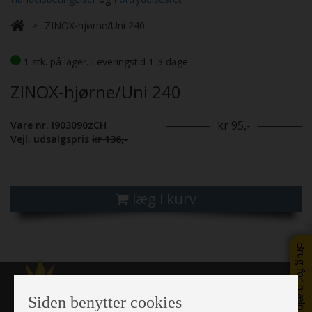
ZINOX-hjørne/Uni 240
1 stk. på lager. Leveringstid 1-3 dage
ZINOX-hjørne/Uni 240
kr 95,-
Vare nr. I903090zCH
Vejl. udsalgspris
kr 136,-
læg i kurv
Brug for hjælp?
Siden benytter cookies