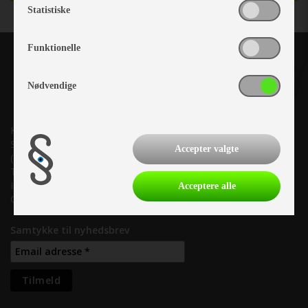
Statistiske
Funktionelle
Nødvendige
Kronjyllands Camping Center A/S
Suderholmen 10, 8960 Randers SØ
Accepter valgte
(Lige ud til Grenåvej)
Tlf. +45 87 10 98 70
Info@as-kcc.dk
Acceptere alle
CVR: 33 38 77 33
Samtykke til nyhedsbrev