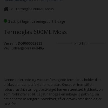
Termoglas 600ML Moss
2 stk. på lager. Leveringstid 1-3 dage
Termoglas 600ML Moss
kr 212,-
Vare nr. DO9600029333
Vejl. udsalgspris
kr 249,-
Denne isolerende og vakuumforseglede termokrus holder dine
drikkevarer den perfekte temperatur. Kruset er fremstillet i
robust rustfrit stål, og plastiklåget har en stænktæt trykfunktion
som forhindrer spild. Låget har også en udtagelig pakning, så
det er nemt at rengøre. Stænktæt, tåler opvaskemaskine og er
BPA-frit.