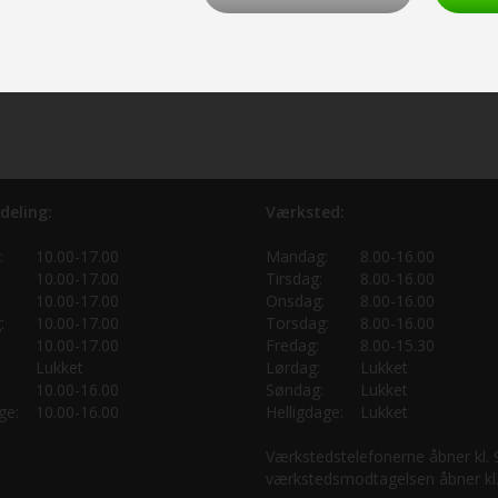
deling:
Værksted:
:
10.00-17.00
Mandag:
8.00-16.00
10.00-17.00
Tirsdag:
8.00-16.00
10.00-17.00
Onsdag:
8.00-16.00
:
10.00-17.00
Torsdag:
8.00-16.00
10.00-17.00
Fredag:
8.00-15.30
Lukket
Lørdag:
Lukket
10.00-16.00
Søndag:
Lukket
ge:
10.00-16.00
Helligdage:
Lukket
Værkstedstelefonerne åbner kl.
værkstedsmodtagelsen åbner kl.