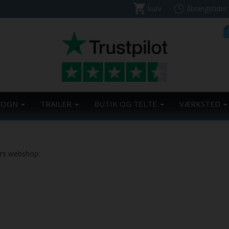
kurv
åbningstider
VOGN
TRAILER
BUTIK OG TELTE
VÆRKSTED
ers webshop: