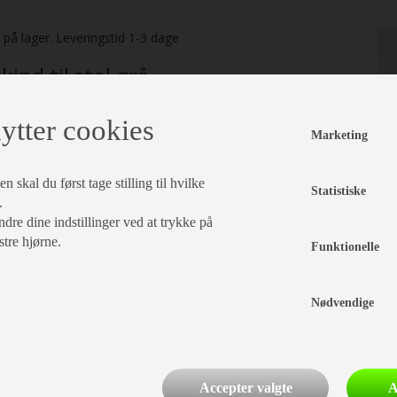
. på lager. Leveringstid 1-3 dage
kind til stol grå
kr 319,-
. C954196
ytter cookies
dsalgspris
kr
Marketing
 skal du først tage stilling til hvilke
Statistiske
.
dre dine indstillinger ved at trykke på
stre hjørne.
læg i kurv
Funktionelle
DE
Nødvendige
Accepter valgte
A