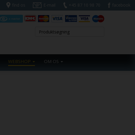
find os
E-mail
+45 87 10 98 70
facebook
WEBSHOP
OM OS