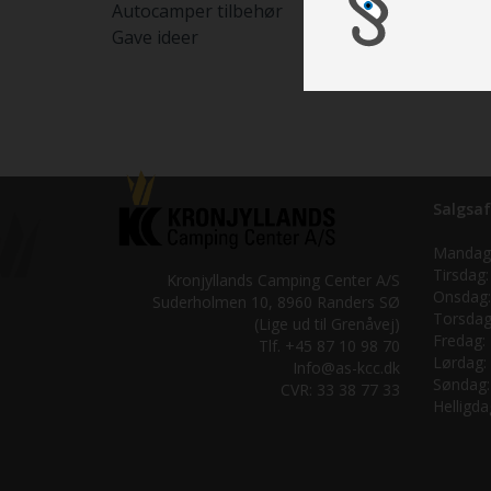
Autocamper tilbehør
Gave ideer
Salgsaf
Mandag
Tirsdag:
Kronjyllands Camping Center A/S
Onsdag:
Suderholmen 10, 8960 Randers SØ
Torsdag
(Lige ud til Grenåvej)
Fredag:
Tlf. +45 87 10 98 70
Lørdag:
Info@as-kcc.dk
Søndag:
CVR: 33 38 77 33
Helligda