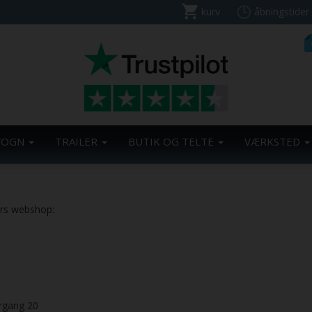
kurv
åbningstider
VOGN
TRAILER
BUTIK OG TELTE
VÆRKSTED
ers webshop:
årgang 20