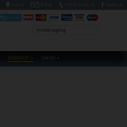
find os
E-mail
+45 87 10 98 70
facebook
WEBSHOP
OM OS