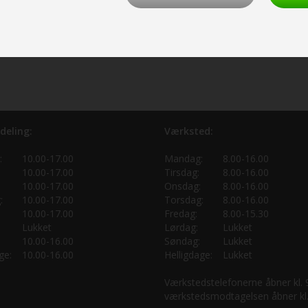
deling:
Værksted:
:
10.00-17.00
Mandag:
8.00-16.00
10.00-17.00
Tirsdag:
8.00-16.00
10.00-17.00
Onsdag:
8.00-16.00
:
10.00-17.00
Torsdag:
8.00-16.00
10.00-17.00
Fredag:
8.00-15.30
Lukket
Lørdag:
Lukket
10.00-16.00
Søndag:
Lukket
ge:
10.00-16.00
Helligdage:
Lukket
Værkstedstelefonerne åbner kl.
værkstedsmodtagelsen åbner kl.