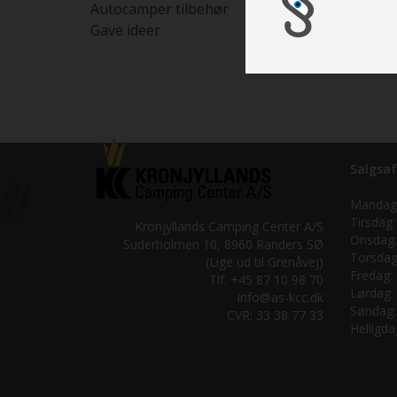
Autocamper tilbehør
Gave ideer
Salgsaf
Mandag
Tirsdag:
Kronjyllands Camping Center A/S
Onsdag:
Suderholmen 10, 8960 Randers SØ
Torsdag
(Lige ud til Grenåvej)
Fredag:
Tlf. +45 87 10 98 70
Lørdag:
Info@as-kcc.dk
Søndag:
CVR: 33 38 77 33
Helligda