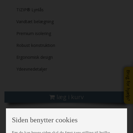
TIZIP® Lynlås
Vandtæt belægning
Premium isolering
Robust konstruktion
Ergonomisk design
Ydeevnedetaljer
Brug for hjælp?
læg i kurv
Siden benytter cookies
Før du kan bruge siden skal du først tage stilling til hvilke