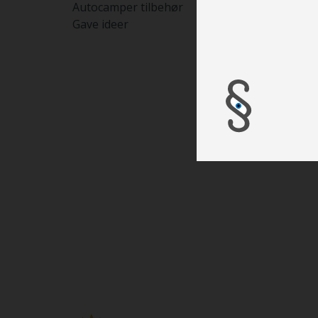
Autocamper tilbehør
T
Gave ideer
V
P
R
E
Y