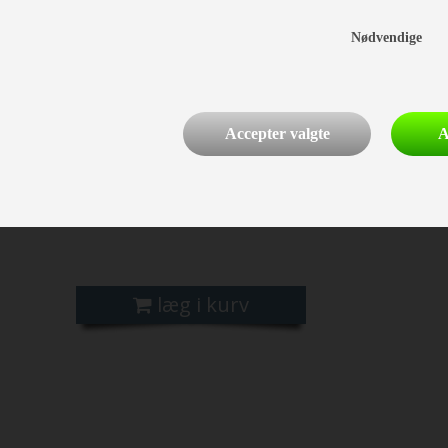
IZIP® Lynlås
Nødvendige
andtæt belægning
remium isolering
obust konstruktion
Accepter valgte
A
rgonomisk design
deevnedetaljer
læg i kurv