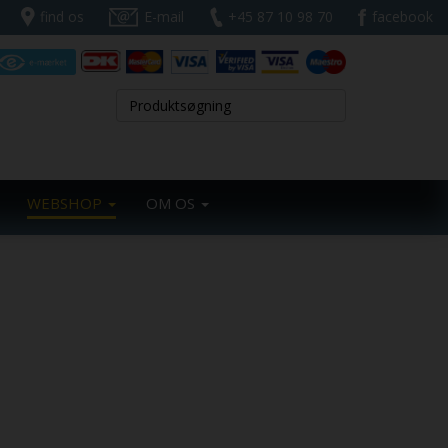
find os
E-mail
+45 87 10 98 70
facebook
WEBSHOP
OM OS