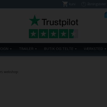
kurv
åbningstider
VOGN
TRAILER
BUTIK OG TELTE
VÆRKSTED
ers webshop: